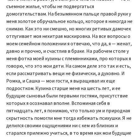
съемное жилье, чтобы не подвергаться
домогательствам. На безымянном пальце правой руки у
меня золотое обручальное кольцо, которое я никогда не
снимаю. Как это ни смешно, но многих ретивых дамочек
отпугивает моя нехитрая маскировка. На все вопросы о
моем семейном положении я отвечаю, что да, я — женат,
давно и прочно, и счастлив в браке. На рабочем столе у
меня фотка моей кузины с племянниками, про которых я
говорю, что это мои дети. На самом деле это так и есть,
если рассматривать вещи не физически, а духовно. И
Ромка, и Сашка — мои гости, я выращивал их еще
подростком. Кузина старше меня на шесть лет, и ее
будущие сыновья были первыми гостями, присутствие
которых я осознавал вполне. Вспоминая себя в
пятнадцать лет, я понимаю, что только ум и природная
скрытность помогли мне тогда избежать психушки. Я не
делился своими ощущениями ни с кем из близких и
старался прилежно учиться, в то время как мои будущие