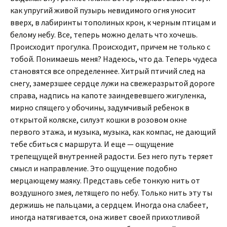
как упругий живой пузырь невидимого огня уносит
вверх, в лабиринты тополиных крон, к черным птицам и
белому небу. Все, теперь можно делать что хочешь.
Происходит прогулка. Происходит, причем не только с
тобой. Понимаешь меня? Надеюсь, что да. Теперь чудеса
становятся все определеннее. Хитрый птичий след на
снегу, замерзшее сердце лужи на свежеразрытой дороге
справа, надпись на капоте заиндевевшего жигуленка,
мирно спящего у обочины, задумчивый ребенок в
открытой коляске, силуэт кошки в розовом окне
первого этажа, и музыка, музыка, как компас, не дающий
тебе сбиться с маршрута. И еще — ощущение
трепещущей внутренней радости. Без него путь теряет
смысл и направление. Это ощущение подобно
мерцающему маяку. Представь себе тонкую нить от
воздушного змея, летящего по небу. Только нить эту ты
держишь не пальцами, а сердцем. Иногда она слабеет,
иногда натягивается, она живет своей прихотливой