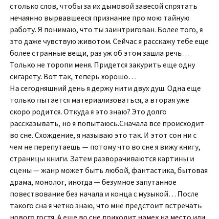
столько слов, чтобы за их дымовой завесой спрятать
нечаянно вырвавшееся признание про мою тайную
работу. Я понимаю, что ты заинтригован. Более того, я
это даже чувствую животом. Сейчас я расскажу тебе еще
более странные вещи, раз уж об этом зашла речь…
Только не торопи меня. Придется закурить еще одну
сигарету. Вот так, теперь хорошо…
На сегодняшний день я держу нити двух душ. Одна еще
только пытается материализоваться, а вторая уже
скоро родится. Откуда я это знаю? Это долго
рассказывать, но я попытаюсь.Сначала все происходит
во сне. Схождение, я называю это так. И этот сон ни с
чем не перепутаешь — потому что во сне я вижу книгу,
страницы книги. Затем разворачиваются картины и
сцены — жанр может быть любой, фантастика, бытовая
драма, монолог, иногда — безумное запутанное
повествование без начала и конца с музыкой… После
такого сна я четко знаю, что мне предстоит встречать
нового гостя. А еще во сне приходит намек на место или