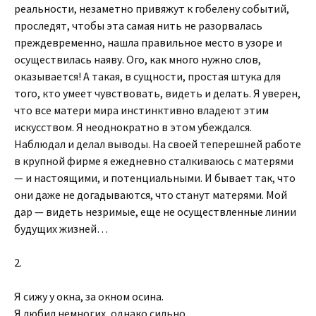
реальности, незаметно привяжут к гобелену событий,
проследят, чтобы эта самая нить не разорвалась
преждевременно, нашла правильное место в узоре и
осуществилась наяву. Ого, как много нужно слов,
оказывается! А такая, в сущности, простая штука для
того, кто умеет чувствовать, видеть и делать. Я уверен,
что все матери мира инстинктивно владеют этим
искусством. Я неоднократно в этом убеждался.
Наблюдал и делал выводы. На своей теперешней работе
в крупной фирме я ежедневно сталкиваюсь с матерями
— и настоящими, и потенциальными. И бывает так, что
они даже не догадываются, что станут матерями. Мой
дар — видеть незримые, еще не осуществленные линии
будущих жизней…
2.
Я сижу у окна, за окном осина.
Я любил немногих, однако сильно…