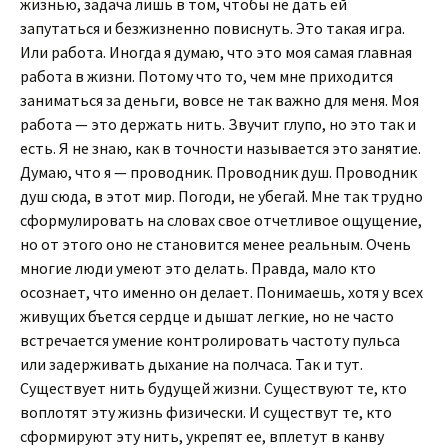
жизнью, задача лишь в том, чтобы не дать ей
запутаться и безжизненно повиснуть. Это такая игра.
Или работа. Иногда я думаю, что это моя самая главная
работа в жизни. Потому что то, чем мне приходится
заниматься за деньги, вовсе не так важно для меня. Моя
работа — это держать нить. Звучит глупо, но это так и
есть. Я не знаю, как в точности называется это занятие.
Думаю, что я — проводник. Проводник душ. Проводник
душ сюда, в этот мир. Погоди, не убегай. Мне так трудно
сформулировать на словах свое отчетливое ощущение,
но от этого оно не становится менее реальным. Очень
многие люди умеют это делать. Правда, мало кто
осознает, что именно он делает. Понимаешь, хотя у всех
живущих бъется сердце и дышат легкие, но не часто
встречается умение контролировать частоту пульса
или задерживать дыхание на полчаса. Так и тут.
Существует нить будущей жизни. Существуют те, кто
воплотят эту жизнь физически. И существут те, кто
сформируют эту нить, укрепят ее, вплетут в канву