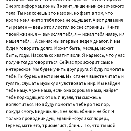
Энергоинформационный квант, лишенный физического
тела. Ты как хочешь это назови, но факт в том, что
кроме меня никто тебя пока не ощущает. А вот для меня
ты реален — ведь это я листал во сне страницы Книги
твоей жизни, я — вычислял тебя, я — искал тебя наяву, и я
нашел тебя… А сейчас мы впервые ведем диалог. И мы
будем говорить долго. Может быть, месяцы, может
быть, годы. Насколько хватит воли. Я надеюсь, что у нас
получится договориться. Сейчас происходит самое
интересное. Мы будем учить друг друга. Я буду помогать
тебе. Ты будешь вести меня. Мы станем вместе читать и
гулять, слушать музыку и чувствовать мир. Мы найдем
тебе маму. А уже мама, если она хорошая мама, найдет
тебе подходящего отца. И вуаля, ты сможешь
воплотиться. Но я буду помогать тебе до тех пор,
покуда смогу. Видишь ли, я не волшебник и не бог. Я
только проводник душ, эдакий «соул эксплорер»,
Гермес, мать его, трисмегист, блин… То, что ты мой