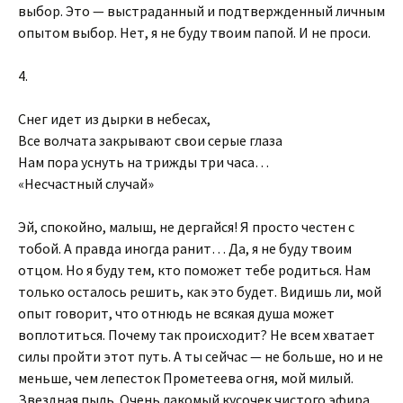
выбор. Это — выстраданный и подтвержденный личным
опытом выбор. Нет, я не буду твоим папой. И не проси.
4.
Снег идет из дырки в небесах,
Все волчата закрывают свои серые глаза
Нам пора уснуть на трижды три часа…
«Несчастный случай»
Эй, спокойно, малыш, не дергайся! Я просто честен с
тобой. А правда иногда ранит… Да, я не буду твоим
отцом. Но я буду тем, кто поможет тебе родиться. Нам
только осталось решить, как это будет. Видишь ли, мой
опыт говорит, что отнюдь не всякая душа может
воплотиться. Почему так происходит? Не всем хватает
силы пройти этот путь. А ты сейчас — не больше, но и не
меньше, чем лепесток Прометеева огня, мой милый.
Звездная пыль. Очень лакомый кусочек чистого эфира.