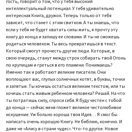
гость, говорит о том, что у тебя высокий
интеллектуальный потенциал. У тебя удивительно
интересная Книга, дружок. Теперь только от тебя
зависит, что станет с этим свитком. А ты знаешь, что
если у тебя не будет хватать силы жить, я прочту эту
книгу до конца и запишу ее словами. И ты не сможешь
родиться человеком. Ты весь превратишься в текст.
Который смогут прочесть другие люди. Которые, в
свою очередь, станут между строк собирать твой Огонь
по крупицам и греться в его пламени. Понимаешь?
Именно так и работают великие писатели. Они
воплощают вас, глупых солнечных котят, в буквы, точки
и запятые. Ты хочешь остаться великим текстом, или ты
хочешь стать живым ребенком человека? Решай. На что
ты потратишь силу, спроси себя. Я буду честен с тобой
до конца — сейчас меня гложет великое честолюбивое
искушение. Уж больно хороша твоя Идея… Я смог бы
написать очень хорошую Книгу. Не библию, конечно. И
даже не «Алису в стране чудес». Что-то другое. Новое