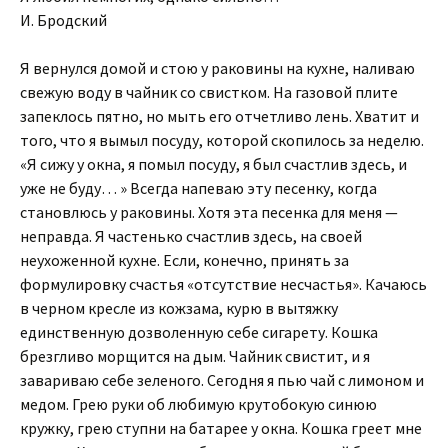
И. Бродский
Я вернулся домой и стою у раковины на кухне, наливаю
свежую воду в чайник со свистком. На газовой плите
запеклось пятно, но мыть его отчетливо лень. Хватит и
того, что я вымыл посуду, которой скопилось за неделю.
«Я сижу у окна, я помыл посуду, я был счастлив здесь, и
уже не буду… » Всегда напеваю эту песенку, когда
становлюсь у раковины. Хотя эта песенка для меня —
неправда. Я частенько счастлив здесь, на своей
неухоженной кухне. Если, конечно, принять за
формулировку счастья «отсутствие несчастья». Качаюсь
в черном кресле из кожзама, курю в вытяжку
единственную дозволенную себе сигарету. Кошка
брезгливо морщится на дым. Чайник свистит, и я
завариваю себе зеленого. Сегодня я пью чай с лимоном и
медом. Грею руки об любимую крутобокую синюю
кружку, грею ступни на батарее у окна. Кошка греет мне