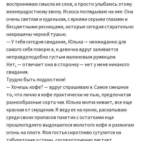
воспринимаю смысла ее слов, а просто улыбаюсь этому
жизнерадостному звону. Искоса поглядываю на нее. Она
очень светлая и худенькая, с яркими серыми глазами и
бесцветными ресницами, которые сегодня старательно
накрашены черной тушью.
— У тебя сегодня свидание, Юлька — неожиданно для
самого себя говорю я, и девочка вдруг заливается
неправдоподобно густым малиновым румянцем.
Нет, — отвечает она в сторонку — нет у меня никакого
свидания.
Трудно быть подростком!
— Хочешь кофе? — вдруг спрашиваю я. Самое смешное
то, что лично я кофе практически не пью, предпочитая
разнообразные сорта чая. Юлька молча кивает, все еще
красная от смущения. Я веду ее на кухню, раскапываю
среди своих припасов пакетик с остатками еще
прошлогоднего выдохшегося молотого кофе и разжигаю
огонь на плите. Моя гостья сиротливо сутулится на
табуреточке у стены, сосредоточенно листает