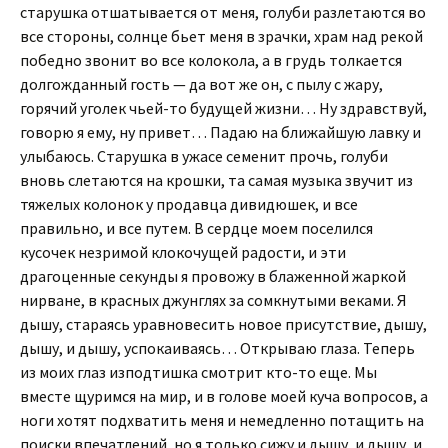
старушка отшатывается от меня, голуби разлетаются во
все стороны, солнце бьет меня в зрачки, храм над рекой
победно звонит во все колокола, а в грудь толкается
долгожданный гость — да вот же он, с пылу с жару,
горячий уголек чьей-то будущей жизни… Ну здравствуй,
говорю я ему, ну привет… Падаю на ближайшую лавку и
улыбаюсь. Старушка в ужасе семенит прочь, голуби
вновь слетаются на крошки, та самая музыка звучит из
тяжелых колонок у продавца дивидюшек, и все
правильно, и все путем. В сердце моем поселился
кусочек незримой клокочущей радости, и эти
драгоценные секунды я провожу в блаженной жаркой
нирване, в красных джунглях за сомкнутыми веками. Я
дышу, стараясь уравновесить новое присутствие, дышу,
дышу, и дышу, успокаиваясь… Открываю глаза. Теперь
из моих глаз изподтишка смотрит кто-то еще. Мы
вместе щуримся на мир, и в голове моей куча вопросов, а
ноги хотят подхватить меня и немедленно потащить на
поиски впечатлений, но я только сижу и дышу, и дышу, и