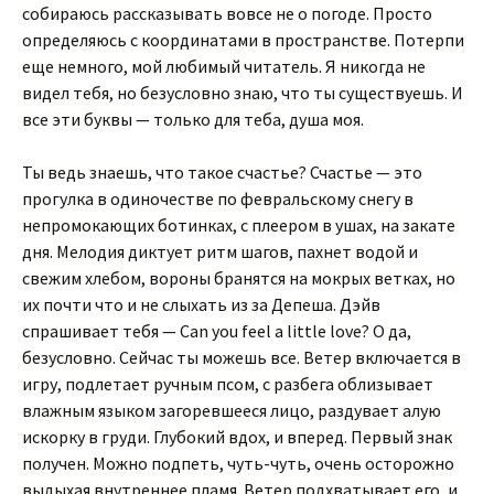
собираюсь рассказывать вовсе не о погоде. Просто
определяюсь с координатами в пространстве. Потерпи
еще немного, мой любимый читатель. Я никогда не
видел тебя, но безусловно знаю, что ты существуешь. И
все эти буквы — только для теба, душа моя.
Ты ведь знаешь, что такое счастье? Счастье — это
прогулка в одиночестве по февральскому снегу в
непромокающих ботинках, с плеером в ушах, на закате
дня. Мелодия диктует ритм шагов, пахнет водой и
свежим хлебом, вороны бранятся на мокрых ветках, но
их почти что и не слыхать из за Депеша. Дэйв
спрашивает тебя — Can you feel a little love? О да,
безусловно. Сейчас ты можешь все. Ветер включается в
игру, подлетает ручным псом, с разбега облизывает
влажным языком загоревшееся лицо, раздувает алую
искорку в груди. Глубокий вдох, и вперед. Первый знак
получен. Можно подпеть, чуть-чуть, очень осторожно
выдыхая внутреннее пламя. Ветер подхватывает его, и