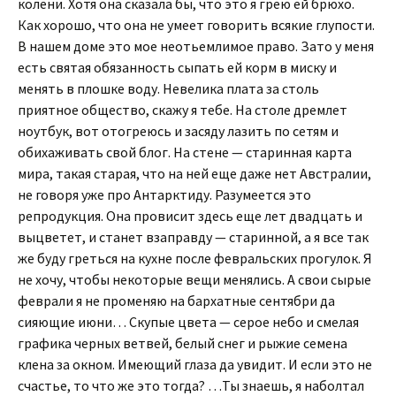
колени. Хотя она сказала бы, что это я грею ей брюхо.
Как хорошо, что она не умеет говорить всякие глупости.
В нашем доме это мое неотьемлимое право. Зато у меня
есть святая обязанность сыпать ей корм в миску и
менять в плошке воду. Невелика плата за столь
приятное общество, скажу я тебе. На столе дремлет
ноутбук, вот отогреюсь и засяду лазить по сетям и
обихаживать свой блог. На стене — старинная карта
мира, такая старая, что на ней еще даже нет Австралии,
не говоря уже про Антарктиду. Разумеется это
репродукция. Она провисит здесь еще лет двадцать и
выцветет, и станет взаправду — старинной, а я все так
же буду греться на кухне после февральских прогулок. Я
не хочу, чтобы некоторые вещи менялись. А свои сырые
феврали я не променяю на бархатные сентябри да
сияющие июни… Скупые цвета — серое небо и смелая
графика черных ветвей, белый снег и рыжие семена
клена за окном. Имеющий глаза да увидит. И если это не
счастье, то что же это тогда? …Ты знаешь, я наболтал