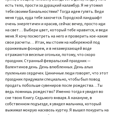
есть тело, прости за дурацкий каламбур. Я не утомил
тебя своими банальностями? Тогда идем гулять. Веди
меня туда, куда тебе захочется. Городской ландшафт
очень энергетичен и красив, сейчас вечер, просто иди
на свет… Выбери цвет, который тебе нравится, и веди
меня. Я хочу посмотреть на него и проверить кое-какие
свои расчеты… Итак, мы стоим на набережной под
оранжевым фонарем, и в незамерзающей воде
отражаются веселые огоньки, потому, что скоро
праздник. Странный февральский праздник —
Валентинов день. День влюбленных. День алых
пухленьких сердечек. Циничные люди говорят, что этот
праздник придумали специально, чтобы был повод
продать побольше сувениров после рождества…Ты
ведь помнишь рождество? Именно тогда я увидел во
сне твою Книгу. Седьмого января. А накануне, в
собственном подъезде, я увидел мальчика, который
выжимал мокрую насквозь куртку. Я вышел покурить на