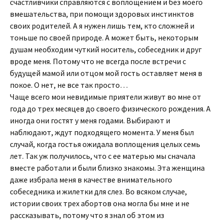
счастливчики справляются с воплощением и без моего
вмешательства, при помощи здоровых инстинктов
своих родителей. А я нужен лишь тем, кто сложней и
тоньше по своей природе. А может быть, некоторым
душам необходим чуткий носитель, собеседник и друг
вроде меня. Потому что не всегда после встречи с
будущей мамой или отцом мой гость оставляет меня в
покое. О нет, не все так просто…
Чаще всего мои невидимые приятели живут во мне от
года до трех месяцев до своего физического рождения. А
иногда они гостят у меня годами. Выбирают и
наблюдают, ждут подходящего момента. У меня был
случай, когда гостья ожидала воплощения целых семь
лет. Так уж получилось, что с ее матерью мы сначала
вместе работали и были близко знакомы. Эта женщина
даже избрала меня в качестве внимательного
собеседника и жилетки для слез. Во всяком случае,
истории своих трех абортов она могла бы мне и не
рассказывать, потому что я знал об этом из