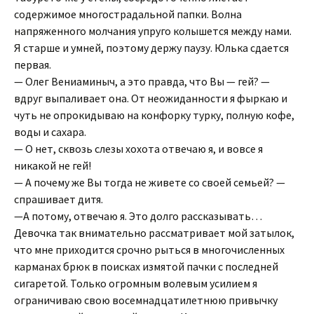
содержимое многострадальной папки. Волна
напряженного молчания упруго колышется между нами.
Я старше и умней, поэтому держу паузу. Юлька сдается
первая.
— Олег Вениаминыч, а это правда, что Вы — гей? —
вдруг выпаливает она. От неожиданности я фыркаю и
чуть не опрокидываю на конфорку турку, полную кофе,
воды и сахара.
— О нет, сквозь слезы хохота отвечаю я, и вовсе я
никакой не гей!
— А почему же Вы тогда не живете со своей семьей? —
спрашивает дитя.
—А потому, отвечаю я. Это долго рассказывать…
Девочка так внимательно рассматривает мой затылок,
что мне приходится срочно рыться в многочисленных
карманах брюк в поисках измятой пачки с последней
сигаретой. Только огромным волевым усилием я
ограничиваю свою восемнадцатилетнюю привычку