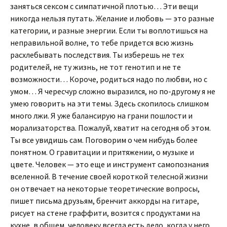
заняться сексом с симпатичной плотью… Эти вещи
никогда нельзя путать. Желание и любовь — это разные
категории, и разные энергии. Если ты воплотишься на
неправильной волне, то тебе придется всю жизнь
расхлебывать последствия. Ты изберешь не тех
родителей, не ту жизнь, не тот генотип и не те
возможности… Короче, родиться надо по любви, но с
умом… Я чересчур сложно выразился, но по-другому я не
умею говорить на эти темы. Здесь скопилось слишком
много лжи. Я уже балансирую на грани пошлости и
морализаторства. Пожалуй, хватит на сегодня об этом.
Ты все увидишь сам. Поговорим о чем нибудь более
понятном. О гравитации и притяжении, о музыке и
цвете. Человек — это еще и инструмент самопознания
вселенной. В течение своей короткой телесной жизни
он отвечает на некоторые теоретические вопросы,
пишет письма друзьям, бренчит аккорды на гитаре,
рисует на стене граффити, возится с продуктами на
кухне, в общем, человеку всегда есть дело, когда у него