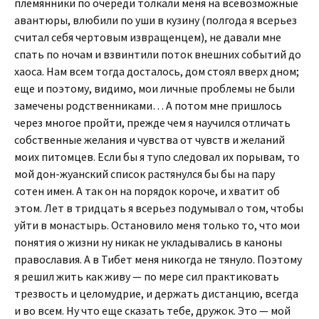
племянники по очереди толкали меня на всевозможные
авантюры, влюбили по уши в кузину (полгода я всерьез
считал себя чертовым извращенцем), не давали мне
спать по ночам и взвинтили поток внешних событий до
хаоса. Нам всем тогда досталось, дом стоял вверх дном;
еще и поэтому, видимо, мои личные проблемы не были
замечены родственниками… А потом мне пришлось
через многое пройти, прежде чем я научился отличать
собственные желания и чувства от чувств и желаний
моих питомцев. Если бы я тупо следовал их порывам, то
мой дон-жуанский список растянулся бы бы на пару
сотен имен. А так он на порядок короче, и хватит об
этом. Лет в тридцать я всерьез подумывал о том, чтобы
уйти в монастырь. Остановило меня только то, что мои
понятия о жизни ну никак не укладывались в каноны
православия. А в Тибет меня никогда не тянуло. Поэтому
я решил жить как живу — по мере сил практиковать
трезвость и целомудрие, и держать дистанцию, всегда
и во всем. Ну что еще сказать тебе, дружок. Это — мой