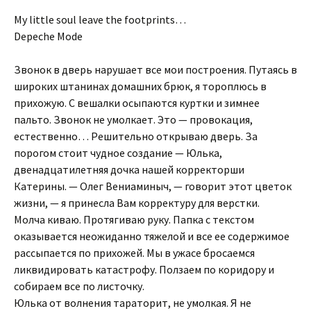
My little soul leave the footprints…
Depeche Mode
Звонок в дверь нарушает все мои построения. Путаясь в
широких штанинах домашних брюк, я тороплюсь в
прихожую. С вешалки осыпаются куртки и зимнее
пальто. Звонок не умолкает. Это — провокация,
естественно… Решительно открываю дверь. За
порогом стоит чудное создание — Юлька,
двенадцатилетняя дочка нашей корректорши
Катерины. — Олег Вениаминыч, — говорит этот цветок
жизни, — я принесла Вам корректуру для верстки.
Молча киваю. Протягиваю руку. Папка с текстом
оказывается неожиданно тяжелой и все ее содержимое
рассыпается по прихожей. Мы в ужасе бросаемся
ликвидировать катастрофу. Ползаем по коридору и
собираем все по листочку.
Юлька от волнения тараторит, не умолкая. Я не