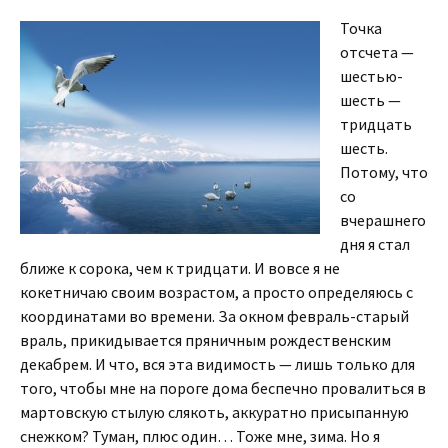
Точка
отсчета —
шестью-
шесть —
тридцать
шесть.
Потому, что
со
вчерашнего
дня я стал
ближе к сорока, чем к тридцати. И вовсе я не
кокетничаю своим возрастом, а просто определяюсь с
координатами во времени. За окном февраль-старый
враль, прикидывается пряничным рождественским
декабрем. И что, вся эта видимость — лишь только для
того, чтобы мне на пороге дома беспечно провалиться в
мартовскую стылую слякоть, аккуратно присыпанную
снежком? Туман, плюс один… Тоже мне, зима. Но я