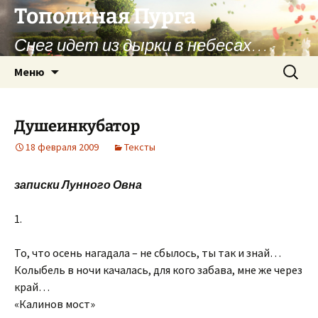
Перейти
Тополиная Пурга
к
Снег идет из дырки в небесах…
содержимому
Найти:
Меню
Душеинкубатор
18 февраля 2009
Тексты
записки Лунного Овна
1.
То, что осень нагадала – не сбылось, ты так и знай…
Колыбель в ночи качалась, для кого забава, мне же через
край…
«Калинов мост»