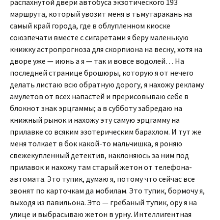
распахнутой двери автобуса экзотического 193
маршрута, который увозит меня в тьмутаракань на
самый край города, где в облупленном киоске
союзпечати вместе с сигаретами я беру маленькую
книжку астропрогноза для скорпиона на весну, хотя на
дворе уже — июнь а я — так и вовсе водолей… На
последней странице брошюры, которую я от нечего
делать листаю всю обратную дорогу, я нахожу рекламу
амулетов от всех напастей и прерисовываю себе в
блокнот знак эрцгаммы; а в субботу забредаю на
книжный рынок и нахожу эту самую эрцгамму на
прилавке со всяким эзотерическим барахлом. И тут же
меня толкает в бок какой-то мальчишка, я роняю
свежекупленный детектив, наклоняюсь за ним под
прилавок и нахожу там старый жетон от телефона-
автомата. Это тупик, думаю я, потому что сейчас все
звонят по карточкам да мобилам. Это тупик, бормочу я,
выходя из павильона. Это — гребаный тупик, ору я на
улице и выбрасываю жетон в урну. Интеллигентная