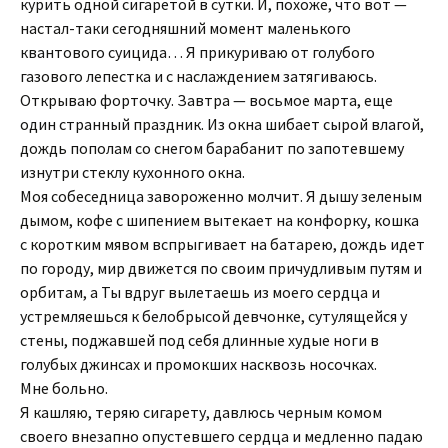
курить одной сигаретой в сутки. И, похоже, что вот —
настал-таки сегодняшний момент маленького
квантового суицида… Я прикуриваю от голубого
газового лепестка и с наслаждением затягиваюсь.
Открываю форточку. Завтра — восьмое марта, еще
один странный праздник. Из окна шибает сырой влагой,
дождь пополам со снегом барабанит по запотевшему
изнутри стеклу кухонного окна.
Моя собеседница завороженно молчит. Я дышу зеленым
дымом, кофе с шипением вытекает на конфорку, кошка
с коротким мявом вспрыгивает на батарею, дождь идет
по городу, мир движется по своим причудливым путям и
орбитам, а Ты вдруг вылетаешь из моего сердца и
устремляешься к белобрысой девчонке, сутулящейся у
стены, поджавшей под себя длинные худые ноги в
голубых джинсах и промокших насквозь носочках.
Мне больно.
Я кашляю, теряю сигарету, давлюсь черным комом
своего внезапно опустевшего сердца и медленно падаю