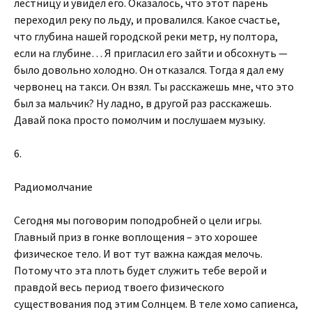
лестницу и увидел его. Оказалось, что этот парень
переходил реку по льду, и провалился. Какое счастье,
что глубина нашей городской реки метр, ну полтора,
если на глубине… Я пригласил его зайти и обсохнуть —
было довольно холодно. Он отказался. Тогда я дал ему
червонец на такси. Он взял. Ты расскажешь мне, что это
был за мальчик? Ну ладно, в другой раз расскажешь.
Давай пока просто помолчим и послушаем музыку.
6.
Радиомолчание
Сегодня мы поговорим поподробней о цели игры.
Главный приз в гонке воплощения – это хорошее
физическое тело. И вот тут важна каждая мелочь.
Потому что эта плоть будет служить тебе верой и
правдой весь период твоего физического
существования под этим Солнцем. В теле хомо сапиенса,