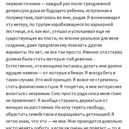
первоисточника — каждый раз после трехдневной
депрессухи душа ее будущего ребенка, испуганная и
полумертвая, пряталась во мне, рыдая. Я возненавидел
эту мегеру, по трупам карабкавшуюся по карьерной
лестнице, и я, как мог, утешал и успокаивал еще не
существующее во плоти, но вполне реальное для меня
создание, даже предлагая ему поискать другие
варианты. Но нет, не все так просто. Именно эта стерва
должна была стать матерью той девочки…
Естественно, эта женщина пыталась делать мне далеко
идущие намеки — от которых я бежал. Я всегда бегу в
таких случаях. Это мой принцип. Я вовсе не стремлюсь
стать физическим отцом. Я теоретик, и мне интереснее
возиться с незримым. Секс просто ради секса меня тоже
не привлекает. Я вообще стараюсь держаться от
женщин на расстоянии. Не хочу терять свободу,
обрастать семейством и выращивать детенышей. Я
четко знаю, что это — не мое. Мне приходится довольно
часто менять работу, а если уж очень не повезет — то и