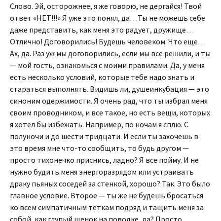
Слово. Эй, осторожнее, я же говорю, не дергайся! Твой
ответ «НЕТ!!!» Я уже это понял, да…Ты не можешь себе
даже представить, как меня это радует, дружище…
Отлично! Договорились! Будешь человеком. Что еще…
Ах, да. Раз уж мы договорились, если мы все решили, и ты
— мой гость, ознакомься с моими правилами. Да, у меня
есть несколько условий, которые тебе надо знать и
стараться выполнять. Видишь ли, душеинкубация — это
синоним одержимости. Я очень рад, что ты избрал меня
своим проводником, и все такое, но есть вещи, которых
я хотел бы избежать. Например, по ночам я сплю. С
полуночи и до шести тридцати. И если ты захочешь в
это время мне что-то сообщить, то будь другом —
просто тихонечко приснись, ладно? Я все пойму. И не
нужно будить меня энергоразрядом или устраивать
драку пьяных соседей за стенкой, хорошо? Так. Это было
главное условие. Второе — ты же не будешь бросаться
ко всем симпатичным теткам подряд и тащить меня за
собой, как глупый щенок на поводке, да? Просто