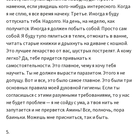
намекни, если увидишь кого-нибудь интересного. Когда
я не сплю, я все время начеку. Третье. Иногда я буду
отпускать тебя. Надолго. На день, на неделю, как
получится. Иногда я должен побыть собой. Просто сам
собой. Я буду тупо пялиться в телек, отмокать в ванне,
читать старые книжки и дрыхнуть на диване с кошкой.
Это лучшее лекарство от вас, шустрых пострелят. А кому
легко? Да, тебе придется привыкать к
самостоятельности. Это главное, чему я хочу тебя
научить. Ты не должен вырасти паразитом. Этого я не
допущу. Вот и все, это было самое главное. Это были три
основных правила моей духовной гигиены. Если ты
согласишься с этими разумными требованиями, то у нас
не будет проблем — я не сойду с ума, а твоя нить не
запутается и не прервется. Аминь! Все, полночь, пора
баиньки. Можешь мне присниться, так и быть.
5.