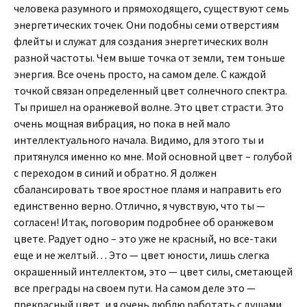
человека разумного и прямоходящего, существуют семь
энергетических точек. Они подобны семи отверстиям
флейты и служат для создания энергетических волн
разной частоты. Чем выше точка от земли, тем тоньше
энергия. Все очень просто, на самом деле. С каждой
точкой связан определенный цвет солнечного спектра.
Ты пришел на оранжевой волне. Это цвет страсти. Это
очень мощная вибрация, но пока в ней мало
интеллектуального начала. Видимо, для этого ты и
притянулся именно ко мне. Мой основной цвет – голубой
с переходом в синий и обратно. Я должен
сбалансировать твое яростное пламя и направить его
единственно верно. Отлично, я чувствую, что ты —
согласен! Итак, поговорим подробнее об оранжевом
цвете. Радует одно – это уже не красный, но все-таки
еще и не желтый… Это — цвет юности, лишь слегка
окрашенный интеллектом, это — цвет силы, сметающей
все преграды на своем пути. На самом деле это —
прекрасный цвет, и я очень люблю работать с душами