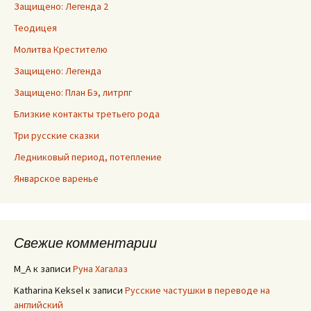
Защищено: Легенда 2
Теодицея
Молитва Крестителю
Защищено: Легенда
Защищено: План Бэ, литрпг
Близкие контакты третьего рода
Три русские сказки
Ледниковый период, потепление
Январское варенье
Свежие комментарии
M_A
к записи
Руна Хагалаз
Katharina Keksel
к записи
Русские частушки в переводе на
английский