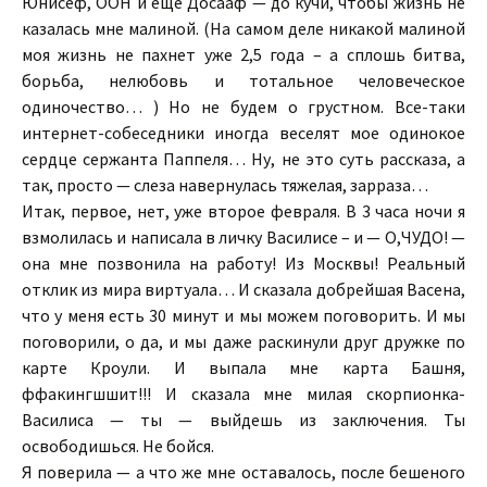
Юнисеф, ООН и еще Досааф — до кучи, чтобы жизнь не
казалась мне малиной. (На самом деле никакой малиной
моя жизнь не пахнет уже 2,5 года – а сплошь битва,
борьба, нелюбовь и тотальное человеческое
одиночество… ) Но не будем о грустном. Все-таки
интернет-собеседники иногда веселят мое одинокое
сердце сержанта Паппеля… Ну, не это суть рассказа, а
так, просто — слеза навернулась тяжелая, зарраза…
Итак, первое, нет, уже второе февраля. В 3 часа ночи я
взмолилась и написала в личку Василисе – и — О,ЧУДО! —
она мне позвонила на работу! Из Москвы! Реальный
отклик из мира виртуала… И сказала добрейшая Васена,
что у меня есть 30 минут и мы можем поговорить. И мы
поговорили, о да, и мы даже раскинули друг дружке по
карте Кроули. И выпала мне карта Башня,
ффакингшшит!!! И сказала мне милая скорпионка-
Василиса — ты — выйдешь из заключения. Ты
освободишься. Не бойся.
Я поверила — а что же мне оставалось, после бешеного