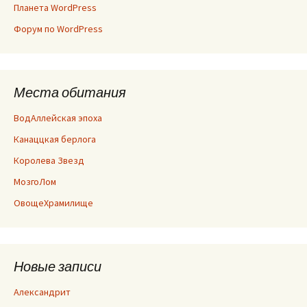
Планета WordPress
Форум по WordPress
Места обитания
ВодАллейская эпоха
Канаццкая берлога
Королева Звезд
МозгоЛом
ОвощеХрамилище
Новые записи
Александрит