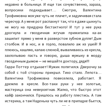
недавно в больнице. И еще так сочувственно, зараза,
вопросики подкидывает… Смотрю, Валентина
Трофимовна моя уже чуть не плачет, и задумчивая стала
чересчур. А у меня рот распахнут так, что я даже цыкнуть
не могу на придурка бестактного! И тут у нее рука
дрогнула и гвоздичная жгучая прижигалка ка-ак
зашипит прямо у меня в разверстом зубном дупле! Дым
столбом. И в нос, и в горло, повалило аж из ушей! Я
плююсь, кашляю, капаю слюной, вываливаюсь из кресла,
захлопываю пасть и говорю, дыша мужыку в морду
гвоздичным дымом — не мешайте доктору, дядя!!!
Гарри Поттер отдыхает! Мужик попятился. Дверочку за
собой с той стороны прикрыл. Тихо стало. Лепота…
Валентина Трофимовна повеселела, работает. Я
дремлю в кресле. Все-таки руки у нее золотые,
мастерица она невероятная. Жалко, что быстро этот
кайф закончился. Пришлось на работу плестись. А там
истерика, а там Наденька чуть ли не в припадке бьется,