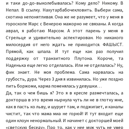
и таки до-до-выколебывалась? Кому дело? Никому. В
Непал. В ссылку. Нахутарбабочекловить. Выбери сама,
скотина непонятливая. Она же не разумеет, что у меня в
гороскопе Марс с Венерою мажорно не связаны. А когда
аврал, я работаю Марсом. А этот парень у меня в
Стрельце и удивительно аспектирован. Но никакого
милосердия от него ждать не приходится. ФАШЫСТ.
Прямой, как шпала. И тут еще как раз получил
поддержку от транзитного Плутона. Короче, та
Наденька еще легко отделалась. Или не отделалась? Ну,
фик знает. Не моя проблема. Сама нарвалась на
грубость, дура. Через 3 дня я извинилась. Но уже поздно
пить боржоми, карма поменялась у девушки…
Да, так о чем бишь я? Это я в кресле размечталась, а
докторша в это время нырнула чуть ли не в глотку мне,
как в пасть ко льву, и шурует там, и поджигает, и каналы
чистит, так что мама миа не горюй! И тут входит еще
один клоун ненормальный. И начинет с докторшей моей
«светскую беседу». Про то, как у нее муж чуть не умер