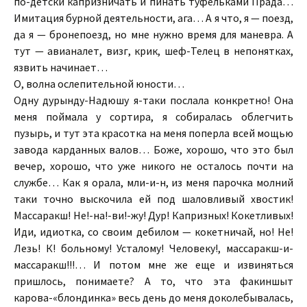
по-детски капризничать и пинать туфельками Прада…
Имитация бурной деятельности, ага… А я что, я — поезд,
да я — бронепоезд, но мне нужно время для маневра. А
тут — авианалет, визг, крик, шеф-Телец в непонятках,
язвить начинает…
О, волна ослепительной юности…
Одну дурынду-Надюшу я-таки послала конкретно! Она
меня поймала у сортира, я собиралась облегчить
пузырь, и тут эта красотка на меня поперла всей мощью
завода карданных валов… Боже, хорошо, что это был
вечер, хорошо, что уже никого не осталось почти на
службе… Как я орала, мли-и-н, из меня парочка молний
таки точно выскочила ей под шаловливый хвостик!
Массаракш! Не!-на!-ви!-жу! Дур! Капризных! Кокетливых!
Иди, идиотка, со своим дебилом — кокетничай, но! Не!
Лезь! К! больному! Усталому! Человеку!, массаракш-и-
массаракш!!!… И потом мне же еще и извиняться
пришлось, понимаете? А то, что эта факиншыт
карова-«блондинка» весь день до меня доколебывалась,