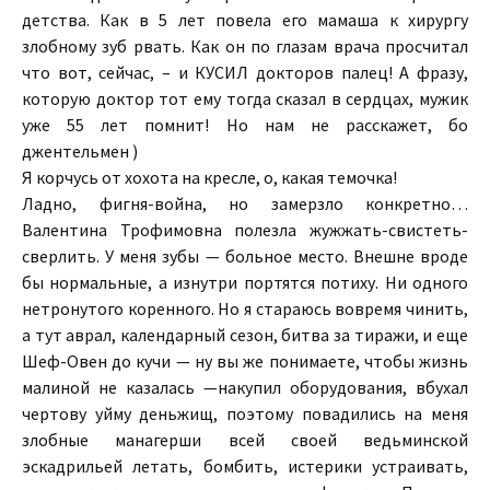
детства. Как в 5 лет повела его мамаша к хирургу
злобному зуб рвать. Как он по глазам врача просчитал
что вот, сейчас, – и КУСИЛ докторов палец! А фразу,
которую доктор тот ему тогда сказал в сердцах, мужик
уже 55 лет помнит! Но нам не расскажет, бо
джентельмен )
Я корчусь от хохота на кресле, о, какая темочка!
Ладно, фигня-война, но замерзло конкретно…
Валентина Трофимовна полезла жужжать-свистеть-
сверлить. У меня зубы — больное место. Внешне вроде
бы нормальные, а изнутри портятся потиху. Ни одного
нетронутого коренного. Но я стараюсь вовремя чинить,
а тут аврал, календарный сезон, битва за тиражи, и еще
Шеф-Овен до кучи — ну вы же понимаете, чтобы жизнь
малиной не казалась —накупил оборудования, вбухал
чертову уйму деньжищ, поэтому повадились на меня
злобные манагерши всей своей ведьминской
эскадрильей летать, бомбить, истерики устраивать,