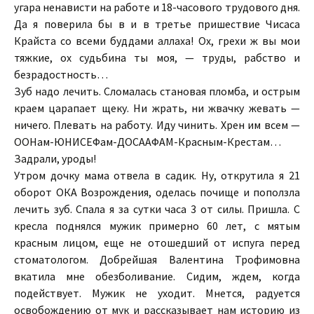
угара ненависти на работе и 18-часового трудового дня.
Да я поверила бы в и в третье пришествие Чисаса
Крайста со всеми буддами аллаха! Ох, грехи ж вы мои
тяжкие, ох судьбина ты моя, — труды, рабство и
безрадостность…
Зуб надо лечить. Сломалась становая пломба, и острым
краем царапает щеку. Ни жрать, ни жвачку жевать —
ничего. Плевать на работу. Иду чинить. Хрен им всем —
ООНам-ЮНИСЕФам-ДОСААФАМ-Красным-Крестам…
Задрали, уроды!
Утром дочку мама отвела в садик. Ну, открутила я 21
оборот ОКА Возрождения, оделась почище и поползла
лечить зуб. Спала я за сутки часа 3 от силы. Пришла. С
кресла поднялся мужик примерно 60 лет, с мятым
красным лицом, еще не отошедший от испуга перед
стоматологом. Добрейшая Валентина Трофимовна
вкатила мне обезболивание. Сидим, ждем, когда
подействует. Мужик не уходит. Мнется, радуется
освобождению от мук и рассказывает нам историю из