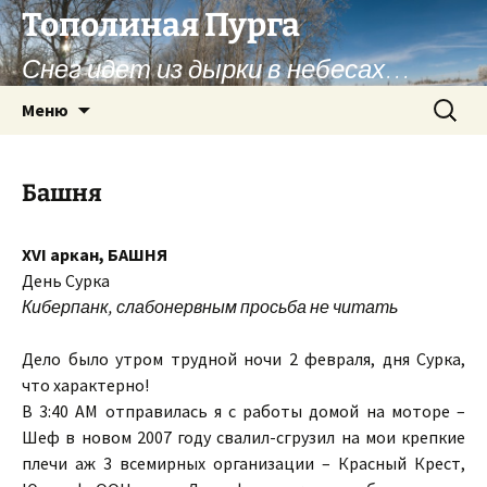
Перейти
Тополиная Пурга
к
Снег идет из дырки в небесах…
содержимому
Найти:
Меню
Башня
XVI аркан, БАШНЯ
День Сурка
Киберпанк, слабонервным просьба не читать
Дело было утром трудной ночи 2 февраля, дня Cурка,
что характерно!
В 3:40 AM отправилась я с работы домой на моторе –
Шеф в новом 2007 году свалил-сгрузил на мои крепкие
плечи аж 3 всемирных организации – Красный Крест,