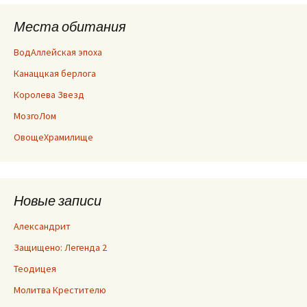
Места обитания
ВодАллейская эпоха
Канаццкая берлога
Королева Звезд
МозгоЛом
ОвощеХрамилище
Новые записи
Александрит
Защищено: Легенда 2
Теодицея
Молитва Крестителю