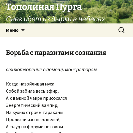
Перейти
Тополиная Пурга
к
Снег идет из дырки в небесах…
содержимому
Найти:
Меню
Борьба с паразитами сознания
стихотворение в помощь модераторам
Когда назойливая муха
Собой забила весь эфир,
А к важной чакре присосался
Энергетический вампир,
На кухню строем тараканы
Пролезли изо всех щелей,
А флуд на форуме потоком