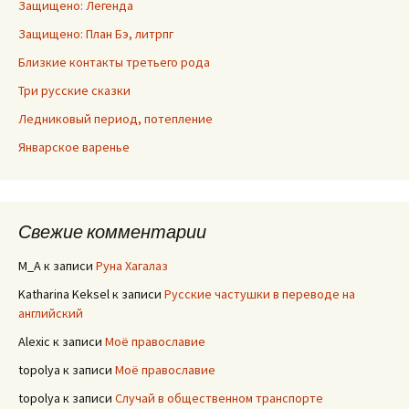
Защищено: Легенда
Защищено: План Бэ, литрпг
Близкие контакты третьего рода
Три русские сказки
Ледниковый период, потепление
Январское варенье
Свежие комментарии
M_A
к записи
Руна Хагалаз
Katharina Keksel
к записи
Русские частушки в переводе на
английский
Alexic
к записи
Моё православие
topolya
к записи
Моё православие
topolya
к записи
Случай в общественном транспорте