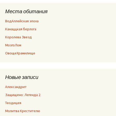
Места обитания
ВодАллейская эпоха
Канаццкая берлога
Королева Звезд
МозгоЛом
ОвощеХрамилище
Новые записи
Александрит
Защищено: Легенда 2
Теодицея
Молитва Крестителю