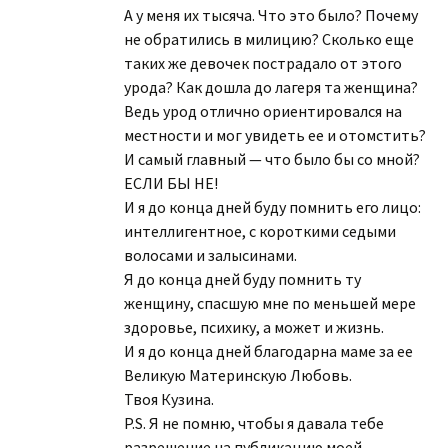
А у меня их тысяча. Что это было? Почему
не обратились в милицию? Сколько еще
таких же девочек пострадало от этого
урода? Как дошла до лагеря та женщина?
Ведь урод отлично ориентировался на
местности и мог увидеть ее и отомстить?
И самый главный — что было бы со мной?
ЕСЛИ БЫ НЕ!
И я до конца дней буду помнить его лицо:
интеллигентное, с короткими седыми
волосами и залысинами.
Я до конца дней буду помнить ту
женщину, спасшую мне по меньшей мере
здоровье, психику, а может и жизнь.
И я до конца дней благодарна маме за ее
Великую Материнскую Любовь.
Твоя Кузина.
P.S. Я не помню, чтобы я давала тебе
разрешение на публикацию моей