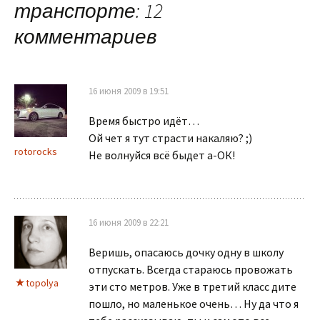
записям
транспорте
: 12
комментариев
16 июня 2009 в 19:51
Время быстро идёт…
Ой чет я тут страсти накаляю? ;)
rotorocks
Не волнуйся всё быдет а-ОК!
16 июня 2009 в 22:21
Веришь, опасаюсь дочку одну в школу
отпускать. Всегда стараюсь провожать
topolya
эти сто метров. Уже в третий класс дите
пошло, но маленькое очень… Ну да что я