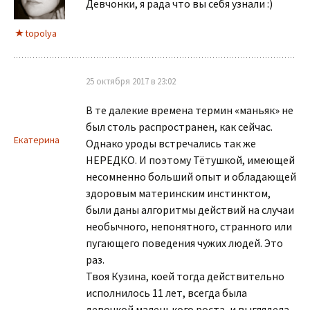
Девчонки, я рада что вы себя узнали :)
topolya
25 октября 2017 в 23:02
В те далекие времена термин «маньяк» не
был столь распространен, как сейчас.
Екатерина
Однако уроды встречались так же
НЕРЕДКО. И поэтому Тётушкой, имеющей
несомненно больший опыт и обладающей
здоровым материнским инстинктом,
были даны алгоритмы действий на случаи
необычного, непонятного, странного или
пугающего поведения чужих людей. Это
раз.
Твоя Кузина, коей тогда действительно
исполнилось 11 лет, всегда была
девочкой маленького роста, и выглядела