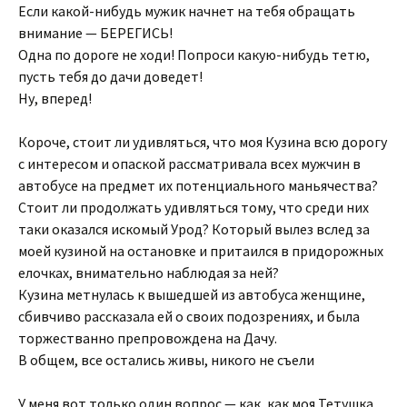
Если какой-нибудь мужик начнет на тебя обращать
внимание — БЕРЕГИСЬ!
Одна по дороге не ходи! Попроси какую-нибудь тетю,
пусть тебя до дачи доведет!
Ну, вперед!
Короче, стоит ли удивляться, что моя Кузина всю дорогу
с интересом и опаской рассматривала всех мужчин в
автобусе на предмет их потенциального маньячества?
Стоит ли продолжать удивляться тому, что среди них
таки оказался искомый Урод? Который вылез вслед за
моей кузиной на остановке и притаился в придорожных
елочках, внимательно наблюдая за ней?
Кузина метнулась к вышедшей из автобуса женщине,
сбивчиво рассказала ей о своих подозрениях, и была
торжестванно препровождена на Дачу.
В общем, все остались живы, никого не съели
У меня вот только один вопрос — как, как моя Тетушка