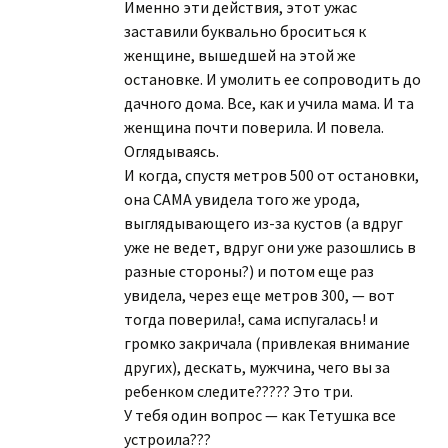
Именно эти действия, этот ужас
заставили буквально броситься к
женщине, вышедшей на этой же
остановке. И умолить ее сопроводить до
дачного дома. Все, как и учила мама. И та
женщина почти поверила. И повела.
Оглядываясь.
И когда, спустя метров 500 от остановки,
она САМА увидела того же урода,
выглядывающего из-за кустов (а вдруг
уже не ведет, вдруг они уже разошлись в
разные стороны?) и потом еще раз
увидела, через еще метров 300, — вот
тогда поверила!, сама испугалась! и
громко закричала (привлекая внимание
других), дескать, мужчина, чего вы за
ребенком следите????? Это три.
У тебя один вопрос — как Тетушка все
устроила???