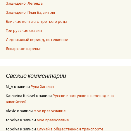
Защищено: Легенда
Защищено: План Бэ, литрпг
Близкие контакты третьего рода
Три русские сказки
Ледниковый период, потепление
Январское варенье
Свежие комментарии
M_A
к записи
Руна Хагалаз
Katharina Keksel
к записи
Русские частушки в переводе на
английский
Alexic
к записи
Моё православие
topolya
к записи
Моё православие
topolya
к записи
Случай в общественном транспорте