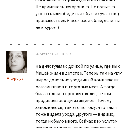
Не криминальная хроника. Не попытка
уколоть или обидеть любую из участниц
происшествия. Я всех вас люблю, если ты
не в курсе :)
26 октября 2017 в 7:07
На днях гуляла с дочкой по улице, где вы с
Машей жили в детстве. Теперь там на углу
topolya
вырос довольно уродливый комплекс из
магазинчиков и торговых мест. А тогда
была только торговля с колес, летом
продавали овощи из ящиков. Почему
запомнилось, так это потому, что там я
тоже видела урода. Другого — видимо,
тогда их было много. Сейчас к их услугам
все порно мира и хорошие лекарства, а