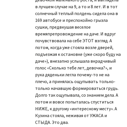
в лучшем случае на 9, а то и 8 лет. И в тот
солнечный теплый полдень сидела она в
169 автобусе и преспокойно грызла
сушки, предвкушая веселое
времяпрепровождение на даче. И вдруг
почувствовала на себе ЭТОТ взгляд. А
потом, когда уже стояла возле дверей,
подъезжая к остановке (уже скоро буду на
даче»), внезапно услышала вкрадчивый
голос «Сколько тебе лет, девочка?», и
рука дяденьки легла почему-то не на
плечо, а принялась ощупывать только-
только начавшую формироваться грудь.
Долго так ощупывала, со знанием дела. А
потом и вовсе попыталась спуститься
НИЖЕ, к другому «интересному месту». А
Кузина стояла, неживая от УЖАСА и
СТЫДА. Это два.