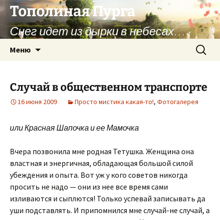
Перейти
Тополиная Пурга
к
Снег идет из дырки в небесах…
содержимому
Найти:
Меню
Случай в общественном транспорте
16 июня 2009
Просто мистика какая-то!
,
Фотогалерея
или Красная Шапочка и ее Мамочка
Вчера позвонила мне родная Тетушка. Женщина она
властная и энергичная, обладающая большой силой
убеждения и опыта. Вот уж у кого советов никогда
просить не надо — они из нее все время сами
изливаются и сыплются! Только успевай записывать да
уши подставлять. И припомнился мне случай-не случай, а