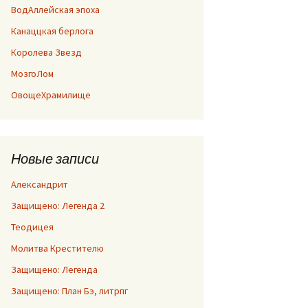
ВодАллейская эпоха
Канаццкая берлога
Королева Звезд
МозгоЛом
ОвощеХрамилище
Новые записи
Александрит
Защищено: Легенда 2
Теодицея
Молитва Крестителю
Защищено: Легенда
Защищено: План Бэ, литрпг