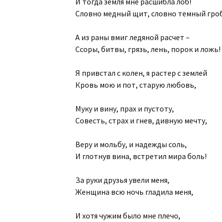
И тогда земля мне расшибла лоб!
Словно медный щит, словно темный гроб
А из раны вмиг ледяной расчет –
Ссоры, битвы, грязь, лень, порок и ложь!
Я привстал с колен, я растер с землей
Кровь мою и пот, старую любовь,
Муку и вину, прах и пустоту,
Совесть, страх и гнев, дивную мечту,
Веру и мольбу, и надежды соль,
И глотнув вина, встретил мира боль!
За руки друзья увели меня,
Женщина всю ночь гладила меня,
И хотя чужим было мне плечо,