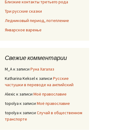
Близкие контакты третьего рода
Три русские сказки
Ледниковый период, потепление
Январское варенье
Свежие комментарии
M_A
к записи
Руна Хагалаз
Katharina Keksel
к записи
Русские
частушки в переводе на английский
Alexic
к записи
Моё православие
topolya
к записи
Моё православие
topolya
к записи
Случай в общественном
транспорте