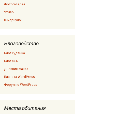
Фотогалерея
Чтиво
Юморнуло!
Блоговодство
Блог Гудвина
Блог Ю.Б
Дневник Макса
Планета WordPress
Форум по WordPress
Места обитания