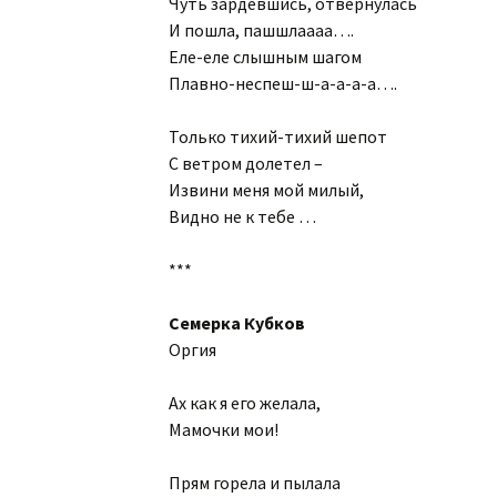
Чуть зардевшись, отвернулась
И пошла, пашшлаааа….
Еле-еле слышным шагом
Плавно-неспеш-ш-а-а-а-а….
Только тихий-тихий шепот
С ветром долетел –
Извини меня мой милый,
Видно не к тебе …
***
Семерка Кубков
Оргия
Ах как я его желала,
Мамочки мои!
Прям горела и пылала