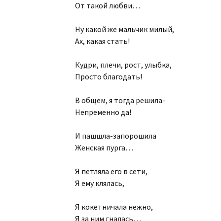
От такой любви…
Ну какой же мальчик милый,
Ах, какая стать!
Кудри, плечи, рост, улыбка,
Просто благодать!
В общем, я тогда решила-
Непременно да!
И пашшла-запорошила
Женская пурга…
Я петляла его в сети,
Я ему клялась,
Я кокетничала нежно,
Я за ним гналась…