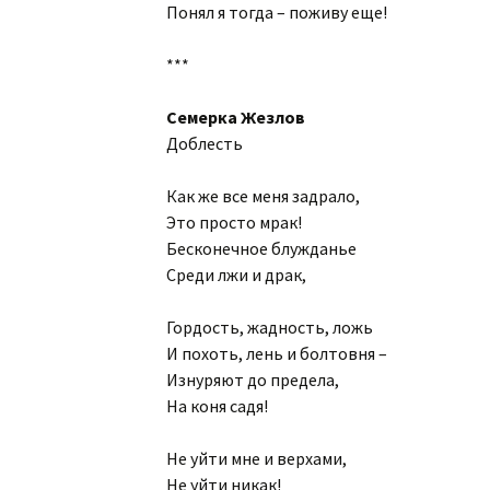
Понял я тогда – поживу еще!
***
Семерка Жезлов
Доблесть
Как же все меня задрало,
Это просто мрак!
Бесконечное блужданье
Среди лжи и драк,
Гордость, жадность, ложь
И похоть, лень и болтовня –
Изнуряют до предела,
На коня садя!
Не уйти мне и верхами,
Не уйти никак!