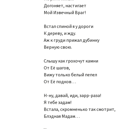
Догоняет, настигает
Мой Извечный Враг!
Встал спиной я у дороги
К дереву, и жду.
Аж к груди прижал дубинку
Верную свою.
Слышу как грохочут камни
От Её шагов,
Вижу только белый пепел
От Её подков…
Н-ну, давай, иди, зарр-раза!
Я тебе задам!
Встала, скромненько так смотрит,
Блэдная Мадам…