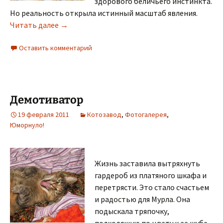
здорового беличьего инстинкта.
Но реальность открыла истинный масштаб явления.
Жизненное пространство
Читать далее
→
Оставить комментарий
Демотиватор
19 февраля 2011
Котозавод
,
Фотогалерея
,
Юморнуло!
Жизнь заставила вытряхнуть
гардероб из платяного шкафа и
перетрясти. Это стало счастьем
и радостью для Мурла. Она
подыскала тряпочку,
подходящую по цвету к ее шубе,