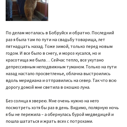
По делам моталась в Бобруйск и обратно. Последний
раз я была там по пути на свадьбу товарища, лет
пятнадцать назад. Тоже зимой, только перед новым
годом. И все было в снегу, и мороз кусался, но и
красотища же была… Сейчас тепло, все укутано
депрессивным неподвижным туманом. Только на пути
назад настало просветленье, облачка выстроились
вдоль меридиана и отправились на север. Так что всю
дорогу домой мне светила в окошко луна.
Без солнца я зверею. Мне очень нужно на него
посмотреть хотя бы раз в день. Видимо, полярную ночь
я бы не пережила – а обернулась бурой медведицей и
пошла шататься и жрать всех с потрохами.