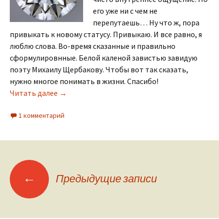
его уже ни с чем не
перепутаешь… Ну что ж, пора
привыкать к новому статусу. Привыкаю. И все равно, я
люблю слова. Во-время сказанные и правильно
сформулировнные. Белой каленой завистью завидую
поэту Михаилу Щербакову. Чтобы вот так сказать,
нужно многое понимать в жизни. Спасибо!
Не указывай мне, алмазному…
Читать далее
→
1 комментарий
Навигация
←
Предыдущие записи
по