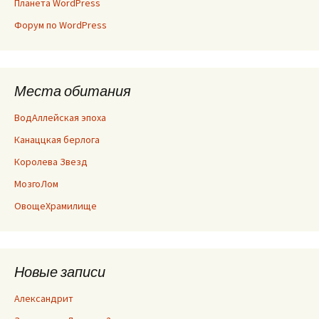
Планета WordPress
Форум по WordPress
Места обитания
ВодАллейская эпоха
Канаццкая берлога
Королева Звезд
МозгоЛом
ОвощеХрамилище
Новые записи
Александрит