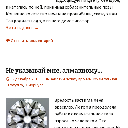
и каталась по ней, принимая соблазнительные позы.
Кошкино кокетство ничем не прошибешь, скажу я вам.
Так родился кадр, а из него демотиватор.
Демотиватор
Читать далее
→
Оставить комментарий
Не указывай мне, алмазному…
15 декабря 2010
Заметки между прочим
,
Музыкальная
шкатулка
,
Юморнуло!
Зрелость застигла меня
врасплох. Летом я преодолела
рубеж и окончательно стала
взрослым человеком. Это —
чисто внутреннее ощущение. Но