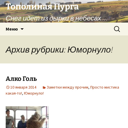
Перейти
Тополиная Пурга
к
Снег идет из дырки в небесах…
содержимому
Найти:
Меню
Архив рубрики: Юморнуло!
Алко Голь
10 января 2014
Заметки между прочим
,
Просто мистика
какая-то!
,
Юморнуло!