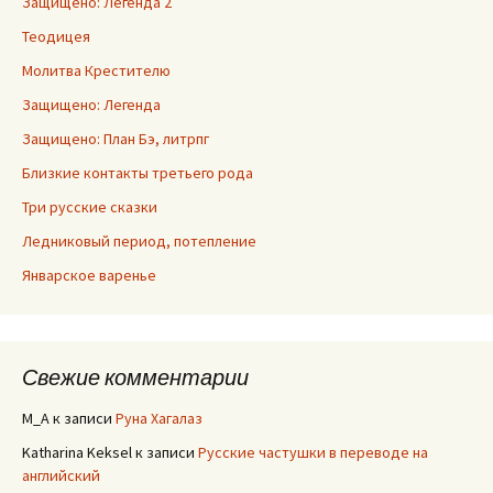
Защищено: Легенда 2
Теодицея
Молитва Крестителю
Защищено: Легенда
Защищено: План Бэ, литрпг
Близкие контакты третьего рода
Три русские сказки
Ледниковый период, потепление
Январское варенье
Свежие комментарии
M_A
к записи
Руна Хагалаз
Katharina Keksel
к записи
Русские частушки в переводе на
английский