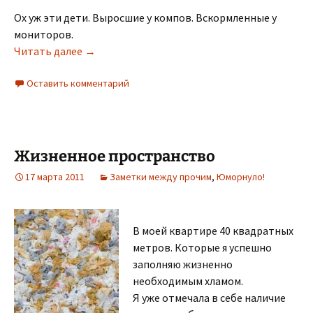
Ох уж эти дети. Выросшие у компов. Вскормленные у
мониторов.
Месть техники
Читать далее
→
Оставить комментарий
Жизненное пространство
17 марта 2011
Заметки между прочим
,
Юморнуло!
В моей квартире 40 квадратных
метров. Которые я успешно
заполняю жизненно
необходимым хламом.
Я уже отмечала в себе наличие