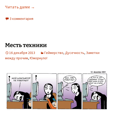
Алко Голь
Читать далее
→
3 комментария
Месть техники
16 декабря 2013
Геймерство
,
Дусечность
,
Заметки
между прочим
,
Юморнуло!