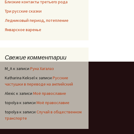
Близкие контакты третьего рода
Три русские сказки
Ледниковый период, потепление
Январское варенье
Свежие комментарии
M_A
к записи
Руна Хагалаз
Katharina Keksel
к записи
Русские
частушки в переводе на английский
Alexic
к записи
Моё православие
topolya
к записи
Моё православие
topolya
к записи
Случай в общественном
транспорте