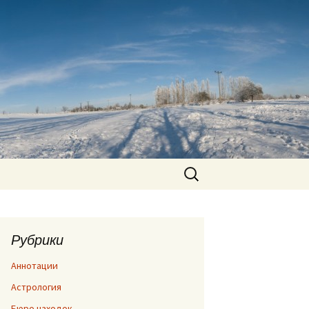
Найти:
Рубрики
Аннотации
Астрология
Бюро находок