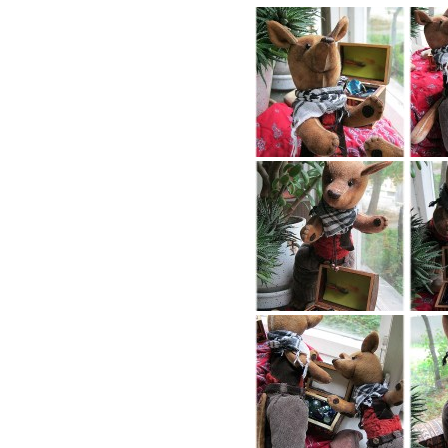
Часы из джинсы
Стихосплетения 36-70
Стихосплетения 70 и
дальше