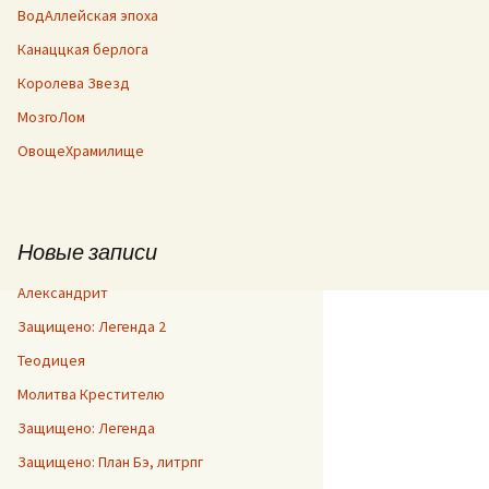
ВодАллейская эпоха
Канаццкая берлога
Королева Звезд
МозгоЛом
ОвощеХрамилище
Новые записи
Александрит
Защищено: Легенда 2
Теодицея
Молитва Крестителю
Защищено: Легенда
Защищено: План Бэ, литрпг