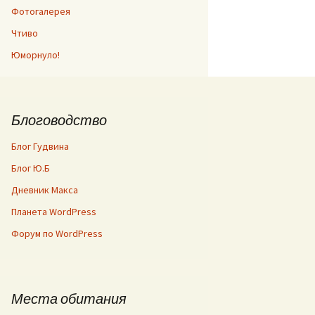
Фотогалерея
Чтиво
Юморнуло!
Блоговодство
Блог Гудвина
Блог Ю.Б
Дневник Макса
Планета WordPress
Форум по WordPress
Места обитания