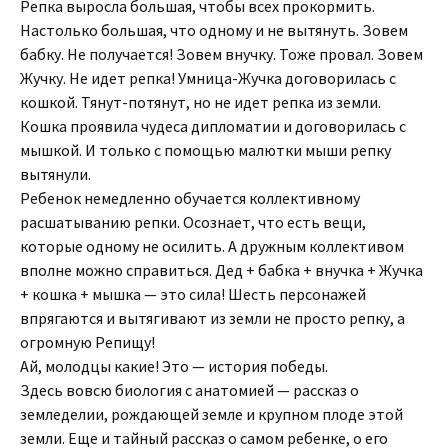
Репка выросла большая, чтобы всех прокормить.
Настолько большая, что одному и не вытянуть. Зовем
бабку. Не получается! Зовем внучку. Тоже провал. Зовем
Жучку. Не идет репка! Умница-Жучка договорилась с
кошкой. Тянут-потянут, но не идет репка из земли.
Кошка проявила чудеса дипломатии и договорилась с
мышкой. И только с помощью малютки мыши репку
вытянули.
Ребенок немедленно обучается коллективному
расшатыванию репки. Осознает, что есть вещи,
которые одному не осилить. А дружным коллективом
вполне можно справиться. Дед + бабка + внучка + Жучка
+ кошка + мышка — это сила! Шесть персонажей
впрягаются и вытягивают из земли не просто репку, а
огромную Репищу!
Ай, молодцы какие! Это — история победы.
Здесь вовсю биология с анатомией — рассказ о
земледелии, рождающей земле и крупном плоде этой
земли. Еще и тайный рассказ о самом ребенке, о его