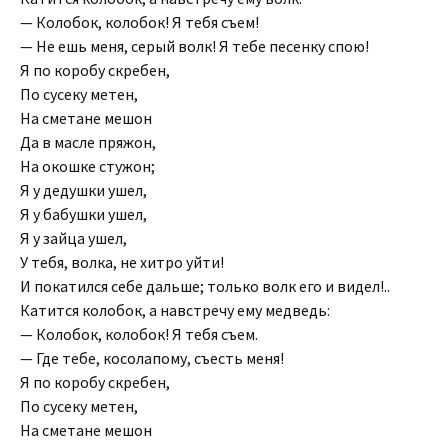
— Колобок, колобок! Я тебя съем!
— Не ешь меня, серый волк! Я тебе песенку спою!
Я по коробу скребен,
По сусеку метен,
На сметане мешон
Да в масле пряжон,
На окошке стужон;
Я у дедушки ушел,
Я у бабушки ушел,
Я у зайца ушел,
У тебя, волка, не хитро уйти!
И покатился себе дальше; только волк его и видел!..
Катится колобок, а навстречу ему медведь:
— Колобок, колобок! Я тебя съем.
— Где тебе, косолапому, съесть меня!
Я по коробу скребен,
По сусеку метен,
На сметане мешон