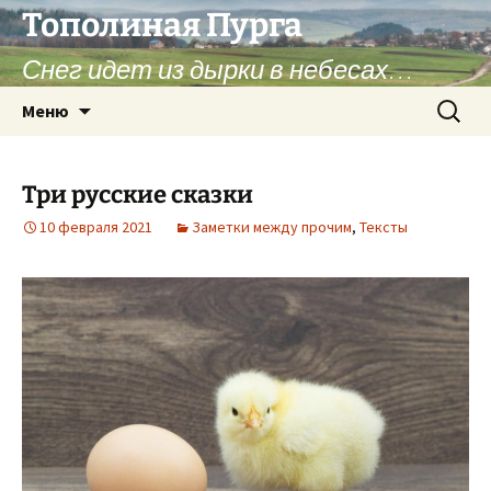
Перейти
Тополиная Пурга
к
Снег идет из дырки в небесах…
содержимому
Найти:
Меню
Три русские сказки
10 февраля 2021
Заметки между прочим
,
Тексты