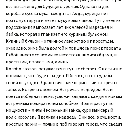
все высажено для будущего урожая. Однако на дне
короба и сусека мука находится. Ах да, курицы нет,
поэтому старуха и метет муку крылышком. Тут у меня из
подсознания выползает летчик Алексей Маресьев и
бабка, которая отпаивает его куриным бульоном.
Куриный бульон – отличное лекарство от простуды,
очевидно, зима была долгой и пришлось пожертвовать
Рябой вместе со всеми ее несостоявшимися яйцами, и
простыми, и золотыми, аминь.
Колобок готов, остужается и тут же сбегает. Он отлично
понимает, что будет съеден. И бежит, но от судьбы
своей не уходит. Драматические перипетии: встреча с
зайкой. Встреча с волком. Встреча с медведем. Всем
поется победная песня, усложняющаяся с каждым новым
встречным пожирателем колобков. Враги растут по
мощности – милый косенький зайка, суровый серый
волк, косолапый великан медведь. Они все, в сущности,
простые парни — прямо в лоб говорят герою, что съедят