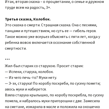
Итак, вторая сказка – о процветании, о семье и дружном
труде всем на радость, 3+.
Третья сказка, Колобок.
Это сказка о смерти. Страшная сказка. Она с песнями,
танцами и путешествием, но суть ее — гибель героя.
Такое можно уже всерьез объяснять с пяти лет, когда у
ребенка вовсю включается осознание собственной
смертности.
***
Жил-был старик со старухою. Просит старик:
— Испеки, старуха, колобок.
— Из чего печь-то? Муки нету.
— Э-эх, старуха! По коробу поскреби, по сусеку помети;
авось муки и наберется.
Взяла старуха крылышко, по коробу поскребла, по сусеку
помела, и набралось муки пригорошни с две. Замесила
на сметане, изжарила в масле и положила на окошечко