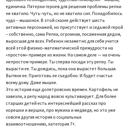
единичка. Пятерки героев для решения проблемы репки
не хватило. Чуть-чуть, но не хватило сил. Понадобилось
чудо – мышонок. В этой сказке действует шесть
активных персонажей, но присутствует и седьмой герой
– собственно, сама Репка, огромная, посаженная дедом,
выросшая для всех. Ребенок незаметно для себя учится
всей этой физико-математической премудрости на
«простом» примере из жизни. На самом деле — на очень
непростом примере. Ты сперва посади эту репку. Ты
вырасти ее. Ты дождись, пока она вырастет большая.
Вытяни ее. Приготовь ее съедобно. И будет счастье
всему дому. Даже мышке.
Это история еще допетровских времен. Картофель не
завезли, а репу народ вовсю культивирует. Для более
старших детей есть интереснейший рассказ про
корешки и вершки, про мужика и медведя, но это уже
совсем другая история о социальных
взаимоотношениях, категория 7+.