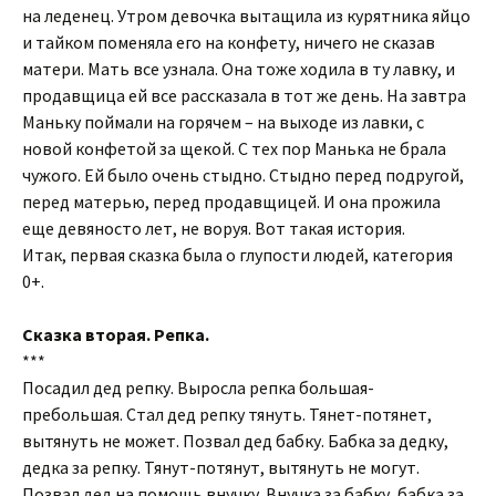
на леденец. Утром девочка вытащила из курятника яйцо
и тайком поменяла его на конфету, ничего не сказав
матери. Мать все узнала. Она тоже ходила в ту лавку, и
продавщица ей все рассказала в тот же день. На завтра
Маньку поймали на горячем – на выходе из лавки, с
новой конфетой за щекой. С тех пор Манька не брала
чужого. Ей было очень стыдно. Стыдно перед подругой,
перед матерью, перед продавщицей. И она прожила
еще девяносто лет, не воруя. Вот такая история.
Итак, первая сказка была о глупости людей, категория
0+.
Сказка вторая. Репка.
***
Посадил дед репку. Выросла репка большая-
пребольшая. Стал дед репку тянуть. Тянет-потянет,
вытянуть не может. Позвал дед бабку. Бабка за дедку,
дедка за репку. Тянут-потянут, вытянуть не могут.
Позвал дед на помощь внучку. Внучка за бабку, бабка за