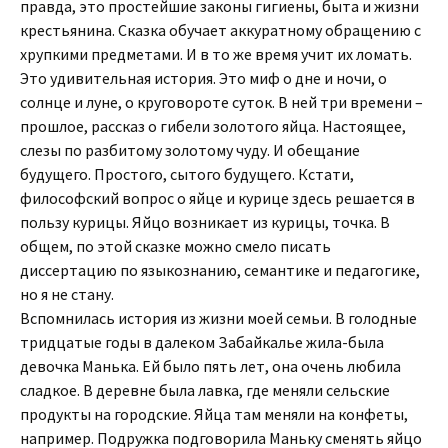
правда, это простейшие законы гигиены, быта и жизни
крестьянина. Сказка обучает аккуратному обращению с
хрупкими предметами. И в то же время учит их ломать.
Это удивительная история. Это миф о дне и ночи, о
солнце и луне, о круговороте суток. В ней три времени –
прошлое, рассказ о гибели золотого яйца. Настоящее,
слезы по разбитому золотому чуду. И обещание
будущего. Простого, сытого будущего. Кстати,
философский вопрос о яйце и курице здесь решается в
пользу курицы. Яйцо возникает из курицы, точка. В
общем, по этой сказке можно смело писать
диссертацию по языкознанию, семантике и педагогике,
но я не стану.
Вспомнилась история из жизни моей семьи. В голодные
тридцатые годы в далеком Забайкалье жила-была
девочка Манька. Ей было пять лет, она очень любила
сладкое. В деревне была лавка, где меняли сельские
продукты на городские. Яйца там меняли на конфеты,
например. Подружка подговорила Маньку сменять яйцо