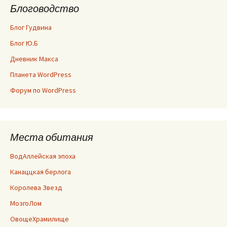
Блоговодство
Блог Гудвина
Блог Ю.Б
Дневник Макса
Планета WordPress
Форум по WordPress
Места обитания
ВодАллейская эпоха
Канаццкая берлога
Королева Звезд
МозгоЛом
ОвощеХрамилище