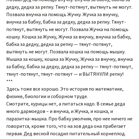
дедку, дедка за репку. Тянут-потянут, вытянуть не могут.
Позвала внучка на помощь Жучку. Жучка за внучку,
внучка за бабку, бабка за дедку, дедка за репку. Тянут-
потянут, вытянуть не могут. Позвала Жучка на помощь
кошку. Кошка за Жучку, Жучка за внучку, внучка за бабку,
бабка за дедку, дедка за репку — тянут-потянут,
вытянуть не могут. Позвала кошка на помощь мышку.
Мышка за кошку, кошка за Жучку, Жучка за внучку, внучка
за бабку, бабка за дедку, дедка за репку — тянут-потянут,
тянут-потянут, тянут-потянут — и ВЫТЯНУЛИ репку!
***
Здесь тоже все хорошо. Это история по математике,
физике, биологии и соборном труде.
Смотрите, курицы нет, а питаться надо. В семье деда
много дармоедов – и внучка, и Жучка, и кошка, и
паразитка-мышка. Про бабку умолчим, про нее ничего не
говорится, кроме того, что на зов деда она прибегает
первая. Дед весной посадил питательный корнеплод.