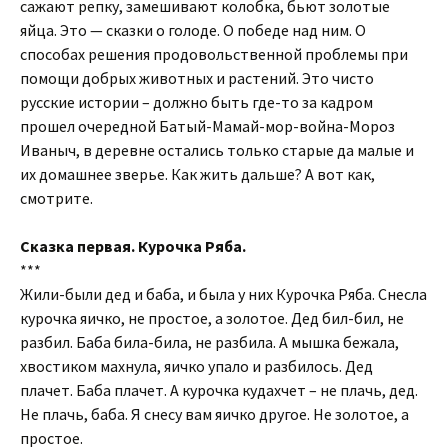
сажают репку, замешивают колобка, бьют золотые
яйца. Это — сказки о голоде. О победе над ним. О
способах решения продовольственной проблемы при
помощи добрых животных и растений. Это чисто
русские истории – должно быть где-то за кадром
прошел очередной Батый-Мамай-мор-война-Мороз
Иваныч, в деревне остались только старые да малые и
их домашнее зверье. Как жить дальше? А вот как,
смотрите.
Сказка первая. Курочка Ряба.
***
Жили-были дед и баба, и была у них Курочка Ряба. Снесла
курочка яичко, не простое, а золотое. Дед бил-бил, не
разбил. Баба била-била, не разбила. А мышка бежала,
хвостиком махнула, яичко упало и разбилось. Дед
плачет. Баба плачет. А курочка кудахчет – не плачь, дед.
Не плачь, баба. Я снесу вам яичко другое. Не золотое, а
простое.