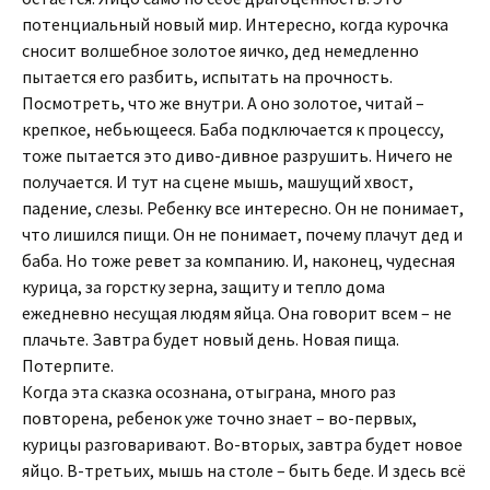
потенциальный новый мир. Интересно, когда курочка
сносит волшебное золотое яичко, дед немедленно
пытается его разбить, испытать на прочность.
Посмотреть, что же внутри. А оно золотое, читай –
крепкое, небьющееся. Баба подключается к процессу,
тоже пытается это диво-дивное разрушить. Ничего не
получается. И тут на сцене мышь, машущий хвост,
падение, слезы. Ребенку все интересно. Он не понимает,
что лишился пищи. Он не понимает, почему плачут дед и
баба. Но тоже ревет за компанию. И, наконец, чудесная
курица, за горстку зерна, защиту и тепло дома
ежедневно несущая людям яйца. Она говорит всем – не
плачьте. Завтра будет новый день. Новая пища.
Потерпите.
Когда эта сказка осознана, отыграна, много раз
повторена, ребенок уже точно знает – во-первых,
курицы разговаривают. Во-вторых, завтра будет новое
яйцо. В-третьих, мышь на столе – быть беде. И здесь всё