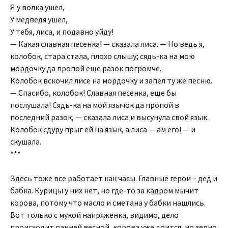
Я у волка ушел,
У медведя ушел,
У тебя, лиса, и подавно уйду!
— Какая славная песенка! — сказала лиса. — Но ведь я,
колобок, стара стала, плохо слышу; сядь-ка на мою
мордочку да пропой еще разок погромче.
Колобок вскочил лисе на мордочку и запел ту же песню.
— Спасибо, колобок! Славная песенка, еще бы
послушала! Сядь-ка на мой язычок да пропой в
последний разок, — сказала лиса и высунула свой язык.
Колобок сдуру прыг ей на язык, а лиса — ам его! — и
скушала.
***
Здесь тоже все работает как часы. Главные герои – дед и
бабка. Курицы у них нет, но где-то за кадром мычит
корова, потому что масло и сметана у бабки нашлись.
Вот только с мукой напряженка, видимо, дело
происходит ранней весной, корова уже доится, но зерно