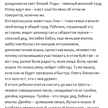
рождении на свет божий. Роды – тяжелый женский труд.
Репку ждут все – и вот она! Но явно об этом не
говорится, конечно же.
Интересна роль животных. Они — тоже семья и вносят
свой вклад в общий труд. Ребенок, слушающий эту
историю, видит разницу сил и габаритов героев —
сильный дед, послабее бабка, еще меньшая внучка,
шебутная Жучка с ее лающим энтузиазмом,
дипломатичная кошка, крохотная мышь, неизвестно
почему согласившаяся участвовать в этом буйстве – и
вот она, репка! Всем радость, всем пища. Всем, кроме
кошки. Но кошка умна, найдет себе еду. Ту же мышку,
если она не будет проворна и быстра. Опять биология –
кто кого ест, кто с кем дружит.
В итоге ребенок учится считать до шести. Шесть –
первое совершенное число, складывается из тройки,
двойки, единицы. Тройка – это люди: дед, бабка и
внучка. Двойка — домашние звери, Жучка и кошка. И
вдобавок неожиданный, чудесный помощник – мышка,