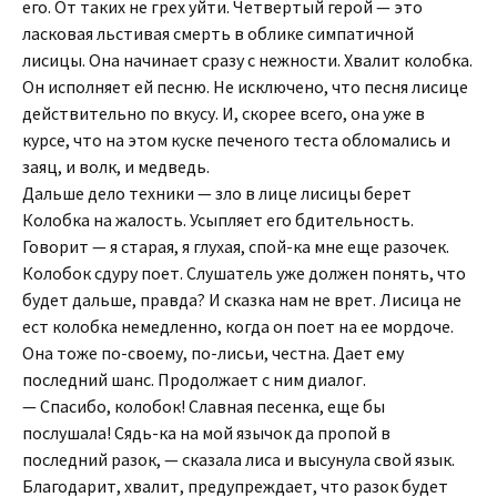
его. От таких не грех уйти. Четвертый герой — это
ласковая льстивая смерть в облике симпатичной
лисицы. Она начинает сразу с нежности. Хвалит колобка.
Он исполняет ей песню. Не исключено, что песня лисице
действительно по вкусу. И, скорее всего, она уже в
курсе, что на этом куске печеного теста обломались и
заяц, и волк, и медведь.
Дальше дело техники — зло в лице лисицы берет
Колобка на жалость. Усыпляет его бдительность.
Говорит — я старая, я глухая, спой-ка мне еще разочек.
Колобок сдуру поет. Слушатель уже должен понять, что
будет дальше, правда? И сказка нам не врет. Лисица не
ест колобка немедленно, когда он поет на ее мордоче.
Она тоже по-своему, по-лисьи, честна. Дает ему
последний шанс. Продолжает с ним диалог.
— Спасибо, колобок! Славная песенка, еще бы
послушала! Сядь-ка на мой язычок да пропой в
последний разок, — сказала лиса и высунула свой язык.
Благодарит, хвалит, предупреждает, что разок будет