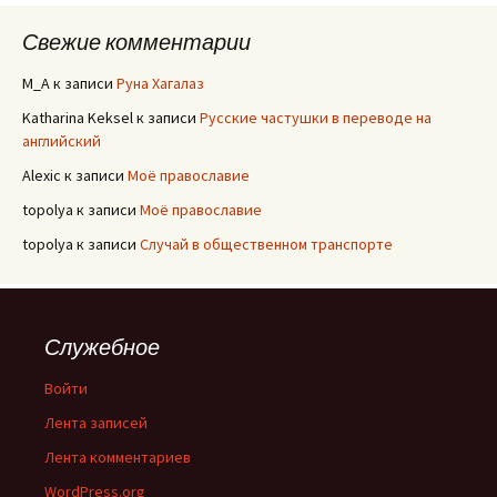
Свежие комментарии
M_A
к записи
Руна Хагалаз
Katharina Keksel
к записи
Русские частушки в переводе на
английский
Alexic
к записи
Моё православие
topolya
к записи
Моё православие
topolya
к записи
Случай в общественном транспорте
Служебное
Войти
Лента записей
Лента комментариев
WordPress.org