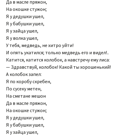
Да в масле пряжон,
На окошке стужон;
Я у дедушки ушел,
Я у бабушки ушел,
Я у зайца ушел,
Я у волка ушел,
У тебя, медведь, не хитро уйти!
И опять укатился; только медведь его и видел!..
Катится, катится колобок, а навстречу ему лиса:
— Здравствуй, колобок! Какой ты хорошенький!
А колобок запел:
Я по коробу скребен,
По сусеку метен,
На сметане мешон
Да в масле пряжон,
На окошке стужон;
Я у дедушки ушел,
Я у бабушки ушел,
Я у зайца ушел,