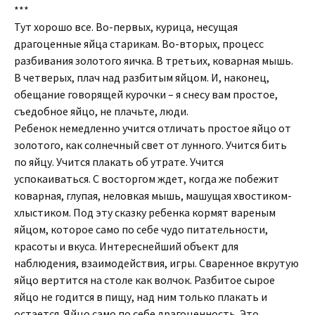
***
Тут хорошо все. Во-первых, курица, несущая
драгоценные яйца старикам. Во-вторых, процесс
разбивания золотого яичка. В третьих, коварная мышь.
В четверых, плач над разбитым яйцом. И, наконец,
обещание говорящей курочки – я снесу вам простое,
съедобное яйцо, не плачьте, люди.
Ребенок немедленно учится отличать простое яйцо от
золотого, как солнечный свет от лунного. Учится бить
по яйцу. Учится плакать об утрате. Учится
успокаиваться. С восторгом ждет, когда же побежит
коварная, глупая, неловкая мышь, машущая хвостиком-
хлыстиком. Под эту сказку ребенка кормят вареным
яйцом, которое само по себе чудо питательности,
красоты и вкуса. Интереснейший объект для
наблюдения, взаимодействия, игры. Сваренное вкрутую
яйцо вертится на столе как волчок. Разбитое сырое
яйцо не годится в пищу, над ним только плакать и
остается. Яйцо само по себе драгоценность. Это