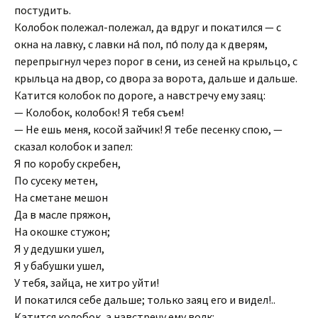
постудить.
Колобок полежал-полежал, да вдруг и покатился — с
окна на лавку, с лавки на́ пол, по́ полу да к дверям,
перепрыгнул через порог в сени, из сеней на крыльцо, с
крыльца на двор, со двора за ворота, дальше и дальше.
Катится колобок по дороге, а навстречу ему заяц:
— Колобок, колобок! Я тебя съем!
— Не ешь меня, косой зайчик! Я тебе песенку спою, —
сказал колобок и запел:
Я по коробу скребен,
По сусеку метен,
На сметане мешон
Да в масле пряжон,
На окошке стужон;
Я у дедушки ушел,
Я у бабушки ушел,
У тебя, зайца, не хитро уйти!
И покатился себе дальше; только заяц его и видел!..
Катится колобок, а навстречу ему волк: