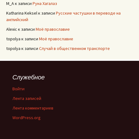
M_A
к записи
Руна Хагалаз
Katharina Keksel
к записи
Русские частушки в переводе на
английский
Alexic
к записи
Моё православие
topolya
к записи
Моё православие
topolya
к записи
Случай в общественном транспорте
Служебное
Войти
Лента записей
Лента комментариев
WordPress.org