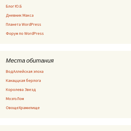
Блог Ю.Б
Дневник Макса
Планета WordPress
Форум по WordPress
Места обитания
ВодАллейская эпоха
Канаццкая берлога
Королева Звезд
МозгоЛом
ОвощеХрамилище