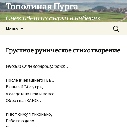
Перейти
Тополиная Пурга
к
Снег идет из дырки в небесах…
содержимому
Найти:
Меню
Грустное руническое стихотворение
Иногда ОНИ возвращаются…
После вчерашнего ГЕБО
Вышла ИСА с утра,
А следом на нею и вовсе —
Обратная КАНО…
И вот сижу я тихонько,
Работаю дело,