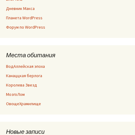
Дневник Макса
Планета WordPress
Форум по WordPress
Места обитания
ВодАллейская эпоха
Канаццкая берлога
Королева Звезд
МозгоЛом
ОвощеХрамилище
Новые записи