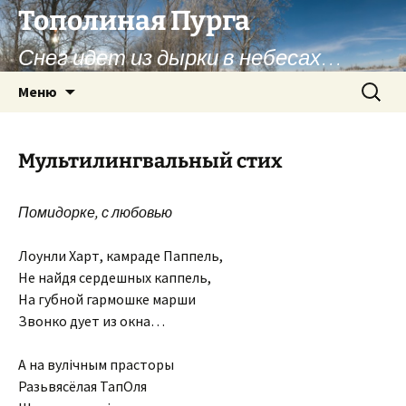
Перейти
Тополиная Пурга
к
Снег идет из дырки в небесах…
содержимому
Найти:
Меню
Мультилингвальный стих
Помидорке, с любовью
Лоунли Харт, камраде Паппель,
Не найдя сердешных каппель,
На губной гармошке марши
Звонко дует из окна…
А на вулiчным прасторы
Разьвясёлая ТапОля