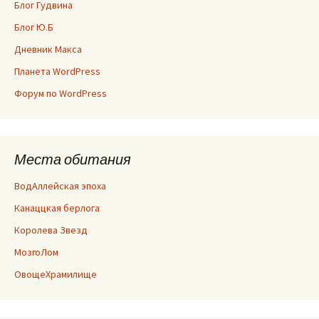
Блог Гудвина
Блог Ю.Б
Дневник Макса
Планета WordPress
Форум по WordPress
Места обитания
ВодАллейская эпоха
Канаццкая берлога
Королева Звезд
МозгоЛом
ОвощеХрамилище