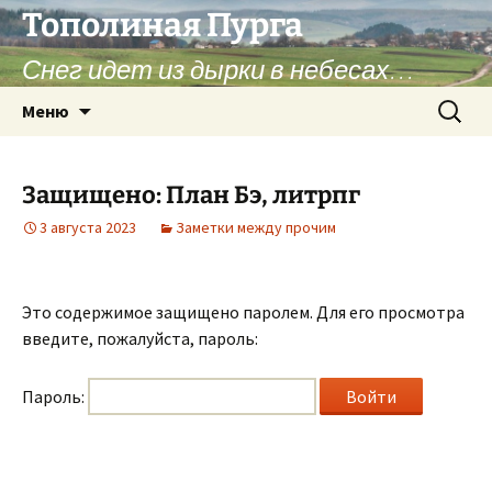
Перейти
Тополиная Пурга
к
Снег идет из дырки в небесах…
содержимому
Найти:
Меню
Защищено: План Бэ, литрпг
3 августа 2023
Заметки между прочим
Это содержимое защищено паролем. Для его просмотра
введите, пожалуйста, пароль:
Пароль: