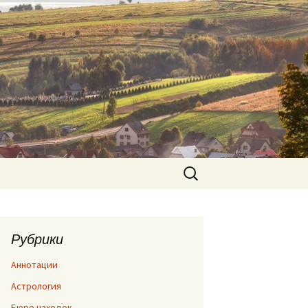
Найти:
Рубрики
Аннотации
Астрология
Бюро находок