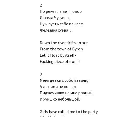
2
По реке плывет топор
Из села Чугуева,
Hу и пусть себе плывет
Железяка хyева…
Down the river drifts an axe
From the town of Byron.
Let it float by itself-
Fucking piece of iron!!!
3
Меня девки с собой звали,
А я с ними не пошел —
Пиджачишко на мне рваный
И хyишко небольшой.
Girls have called me to the party