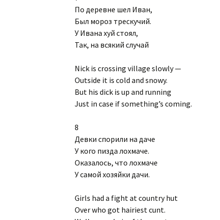
По деревне шел Иван,
Был мороз трескучий.
У Ивана хуй стоял,
Так, на всякий случай
Nick is crossing village slowly —
Outside it is cold and snowy.
But his dick is up and running
Just in case if something’s coming.
8
Девки спорили на даче
У кого пизда лохмаче.
Оказалось, что лохмаче
У самой хозяйки дачи.
Girls had a fight at country hut
Over who got hairiest cunt.