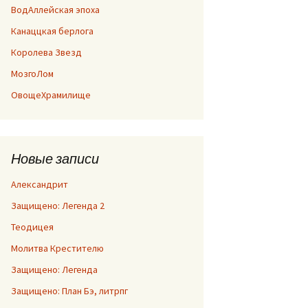
ВодАллейская эпоха
Канаццкая берлога
Королева Звезд
МозгоЛом
ОвощеХрамилище
Новые записи
Александрит
Защищено: Легенда 2
Теодицея
Молитва Крестителю
Защищено: Легенда
Защищено: План Бэ, литрпг