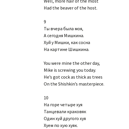
Well, more hair of the most
Had the beaver of the host.
9
Ты вчера была моя,
А сегодня Мишкина.
Хуй у Мишки, как сосна
На картине Шишкина.
You were mine the other day,
Mike is screwing you today.
He’s got cock as thick as trees
On the Shishkin’s masterpiece.
10
На горе четыре хyя
Танцевали краковяк
Один хyй другого хyя
Xyем по хyю хyяк.