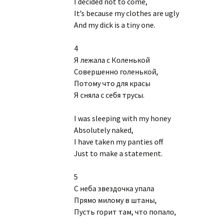
I decided not to come,
It’s because my clothes are ugly
And my dick is a tiny one.
4
Я лежала с Коленькой
Cовершенно голенькой,
Потому что для красы
Я сняла с себя трусы.
I was sleeping with my honey
Absоlutely naked,
I have taken my panties off
Just to make a statement.
5
С неба звездочка упала
Прямо милому в штаны,
Пусть горит там, что попало,