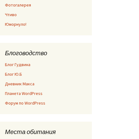
Фотогалерея
Чтиво
Юморнуло!
Блоговодство
Блог Гудвина
Блог Ю.Б
Дневник Макса
Планета WordPress
Форум по WordPress
Места обитания