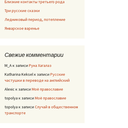
Близкие контакты третьего рода
Три русские сказки
Ледниковый период, потепление
Январское варенье
Свежие комментарии
M_A
к записи
Руна Хагалаз
Katharina Keksel
к записи
Русские
частушки в переводе на английский
Alexic
к записи
Моё православие
topolya
к записи
Моё православие
topolya
к записи
Случай в общественном
транспорте