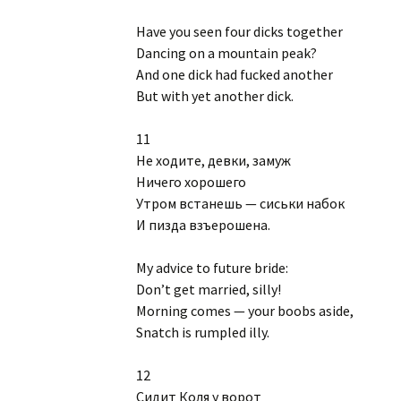
Have you seen four dicks together
Dancing on a mountain peak?
And one dick had fucked another
But with yet another dick.
11
Не ходите, девки, замуж
Ничего хорошего
Утром встанешь — сиськи набок
И пизда взъерошена.
My advice to future bride:
Don’t get married, silly!
Morning comes — your boobs aside,
Snatch is rumpled illy.
12
Сидит Коля у ворот