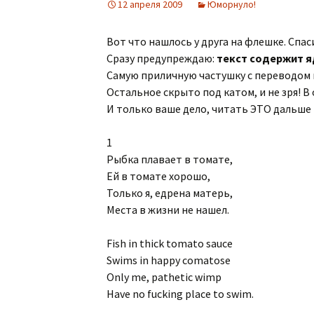
12 апреля 2009
Юморнуло!
Часы из джинсы
Стихосплетения 36-70
Вот что нашлось у друга на флешке. Спас
Сразу предупреждаю:
текст содержит я
Стихосплетения 70 и
дальше
Самую приличную частушку с переводом 
Остальное скрыто под катом, и не зря! В
И только ваше дело, читать ЭТО дальше 
1
Рыбка плавает в томате,
Ей в томате хорошо,
Только я, едрена матерь,
Места в жизни не нашел.
Fish in thick tomato sauce
Swims in happy comatose
Only me, pathetic wimp
Have no fucking place to swim.