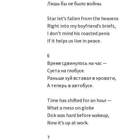
Лишь бы не было войны.
Star let’s fallen from the heavens
Right into my boyfriend’s briefs,
I don’t mind his roasted penis
If it helps us live in peace.
6
Время сдвинулось на час —
Суета на глобусе.
Раньше хуй вставал в кровати,
А теперь в автобусе.
Time has shifted for an hour —
What a mess on globe
Dick was hard before wakeup,
Now it’s up at work.
7