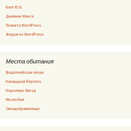
Блог Ю.Б
Дневник Макса
Планета WordPress
Форум по WordPress
Места обитания
ВодАллейская эпоха
Канаццкая берлога
Королева Звезд
МозгоЛом
ОвощеХрамилище