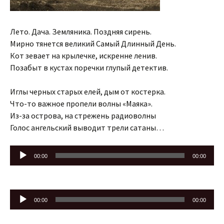
Лето. Дача. Земляника. Поздняя сирень.
Мирно тянется великий Самый Длинный День.
Кот зевает на крылечке, искренне ленив.
Позабыт в кустах поречки глупый детектив.
Иглы черных старых елей, дым от костерка.
Что-то важное пропели волны «Маяка».
Из-за острова, на стрежень радиоволны
Голос ангельский выводит трели сатаны…
Аудиоплеер
00:00
00:00
Аудиоплеер
00:00
00:00