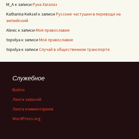
M_A
к записи
Руна Хагалаз
Katharina Keksel
к записи
Русские частушки в переводе на
английский
Alexic
к записи
Моё православие
topolya
к записи
Моё православие
topolya
к записи
Случай в общественном транспорте
Служебное
Войти
Лента записей
Лента комментариев
WordPress.org