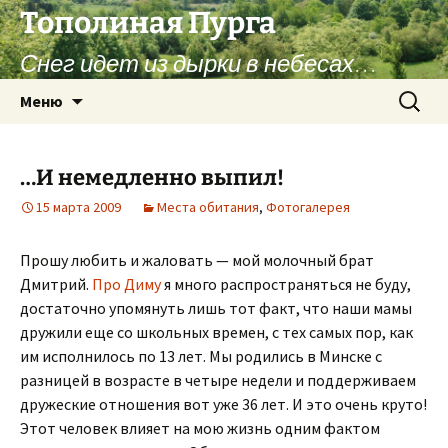
Перейти
Тополиная Пурга
к
Снег идет из дырки в небесах…
содержимому
Найти:
Меню
…И немедленно выпил!
15 марта 2009
Места обитания
,
Фотогалерея
Прошу любить и жаловать — мой молочный брат
Дмитрий.
Про Диму
я много распространяться не буду,
достаточно упомянуть лишь тот факт, что наши мамы
дружили еще со школьных времен, с тех самых пор, как
им исполнилось по 13 лет. Мы родились в Минске с
разницей в возрасте в четыре недели и поддерживаем
дружеские отношения вот уже 36 лет. И это очень круто!
Этот человек влияет на мою жизнь одним фактом