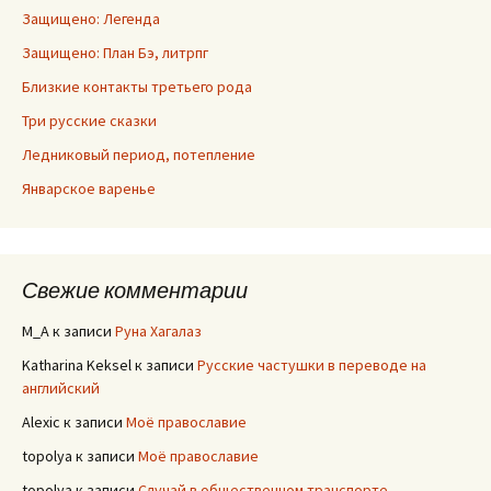
Защищено: Легенда
Защищено: План Бэ, литрпг
Близкие контакты третьего рода
Три русские сказки
Ледниковый период, потепление
Январское варенье
Свежие комментарии
M_A
к записи
Руна Хагалаз
Katharina Keksel
к записи
Русские частушки в переводе на
английский
Alexic
к записи
Моё православие
topolya
к записи
Моё православие
topolya
к записи
Случай в общественном транспорте