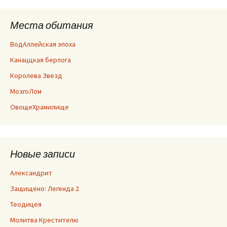
Места обитания
ВодАллейская эпоха
Канаццкая берлога
Королева Звезд
МозгоЛом
ОвощеХрамилище
Новые записи
Александрит
Защищено: Легенда 2
Теодицея
Молитва Крестителю