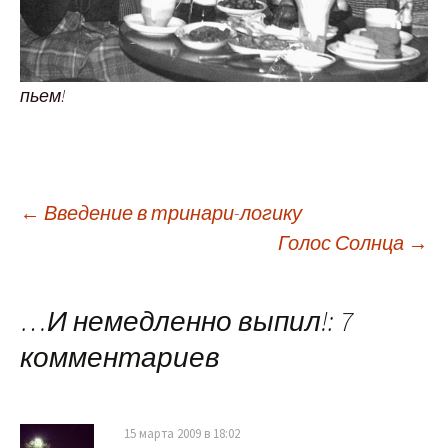
пьем!
Навигация
←
Введение в тринари-логику
Голос Солнца
→
по
…И немедленно выпил!
: 7
записям
комментариев
15 марта 2009 в 18:02