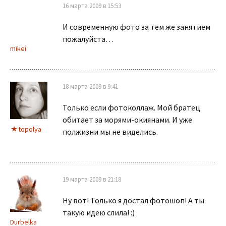
16 марта 2009 в 15:53
И современную фото за тем же занятием
пожалуйста…
mikei
18 марта 2009 в 9:41
Только если фотоколлаж. Мой братец
обитает за морями-окиянами. И уже
topolya
полжизни мы не виделись.
19 марта 2009 в 21:18
Ну вот! Только я достал фотошоп! А ты
такую идею слила! :)
Durbelka