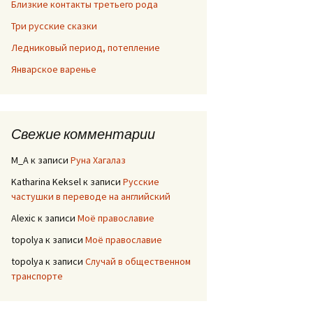
Близкие контакты третьего рода
Три русские сказки
Ледниковый период, потепление
Январское варенье
Свежие комментарии
M_A
к записи
Руна Хагалаз
Katharina Keksel
к записи
Русские
частушки в переводе на английский
Alexic
к записи
Моё православие
topolya
к записи
Моё православие
topolya
к записи
Случай в общественном
транспорте