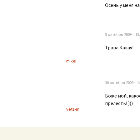
Осень у меня на
9 октября 2009 в 19
Трава Какая!
mikei
30 октября 2009 в 1
Боже мой, какое
прелесть! )))
veta-m