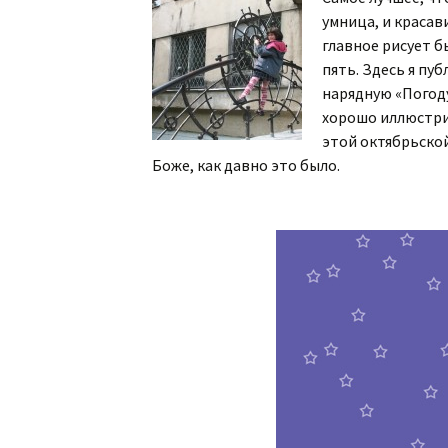
умница, и красав
Часы из джинсы
Стихосплетения 36-70
главное рисует б
пять. Здесь я пу
Стихосплетения 70 и
нарядную «Погод
дальше
хорошо иллюстрир
этой октябрьской
Боже, как давно это было.