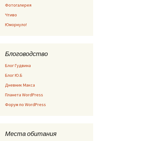
Фотогалерея
Чтиво
Юморнуло!
Блоговодство
Блог Гудвина
Блог Ю.Б
Дневник Макса
Планета WordPress
Форум по WordPress
Места обитания