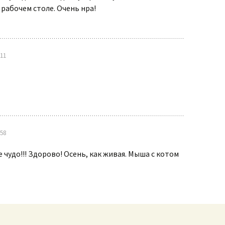
 рабочем столе. Очень нра!
:11
:58
 чудо!!! Здорово! Осень, как живая. Мыша с котом