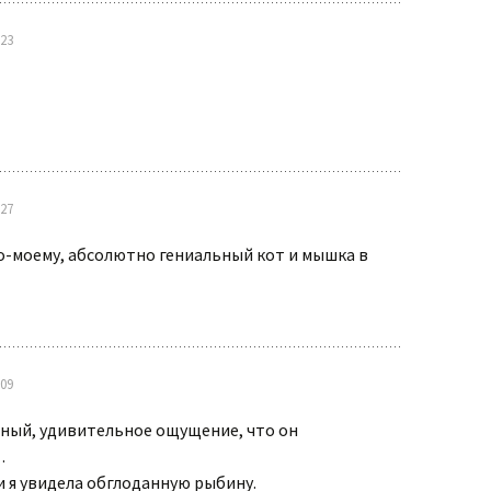
Время лечит…
:23
:27
о-моему, абсолютно гениальный кот и мышка в
:09
ьный, удивительное ощущение, что он
…
 я увидела обглоданную рыбину.