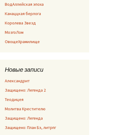
ВодАллейская эпоха
Канаццкая берлога
Королева Звезд
МозгоЛом
ОвощеХрамилище
Новые записи
Александрит
Защищено: Легенда 2
Теодицея
Молитва Крестителю
Защищено: Легенда
Защищено: План Бэ, литрпг