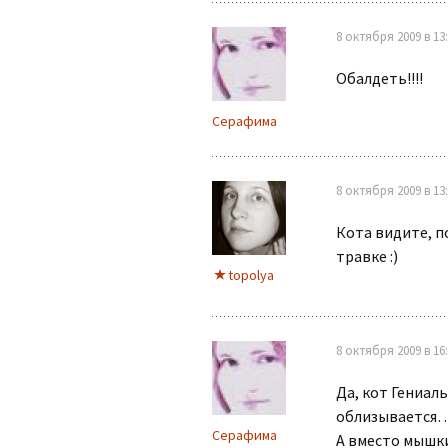
8 октября 2009 в 13
Обалдеть!!!!
Серафима
8 октября 2009 в 13
Кота видите, п
травке :)
topolya
8 октября 2009 в 16
Да, кот Гениал
облизывается
Серафима
А вместо мышки