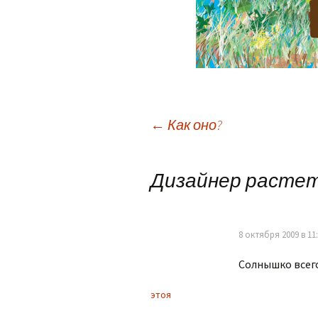
Навигация
←
Как оно?
по
Дизайнер растет
записям
8 октября 2009 в 11
Солнышко всего
этоя