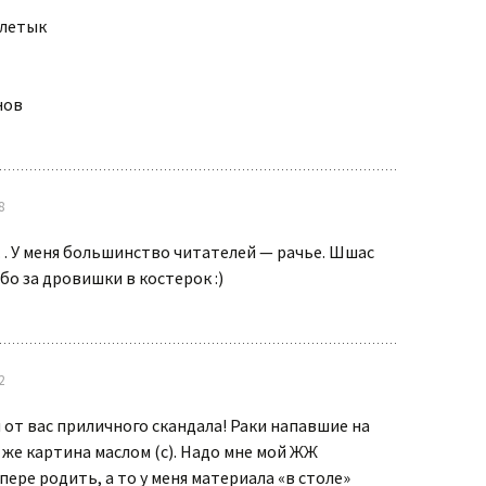
Время лечит…
плетык
нов
8
 У меня большинство читателей — рачье. Шшас
бо за дровишки в костерок :)
2
 от вас приличного скандала! Раки напавшие на
 же картина маслом (с). Надо мне мой ЖЖ
пере родить, а то у меня материала «в столе»