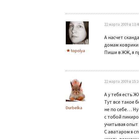
22 марта 2009 в 13:4
А насчет сканд
домам коврики
topolya
Пиши в ЖЖ, я пр
22 марта 2009 в 15:1
А у тебя есть 
Тут все такое 
Durbelka
не по себе… Ну
с тобой пикиро
учитывая опыт 
С аватаром я с