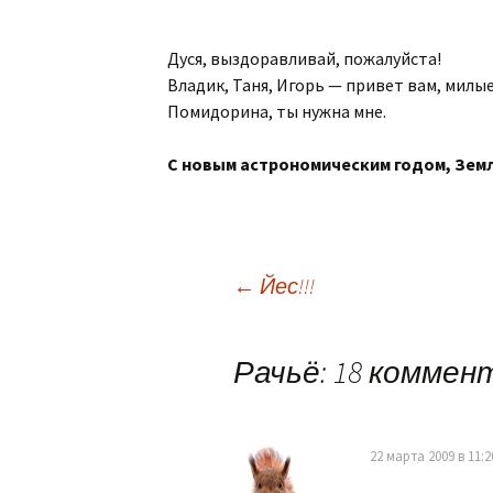
Дуся, выздоравливай, пожалуйста!
Владик, Таня, Игорь — привет вам, милы
Помидорина, ты нужна мне.
С новым астрономическим годом, Зем
Навигация
←
Йес!!!
по
Рачьё
: 18 комме
записям
22 марта 2009 в 11:2