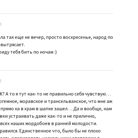
0
ала так еще не вечер, просто воскресенье, народ по
 вытрясает.
иду тебя бить по ночам :)
0
ЖЖ? А то я тут как-то не правильно себя чувствую…
богемное, моравское и трансельванское, что мне аж
 прямо ка в храм в шапке зашел… Да и вообще, нам
вки устраивать даже как-то и не прилично,
всех наших мордобоев в ранней молодости.
правился. Единственное что, было бы не плохо