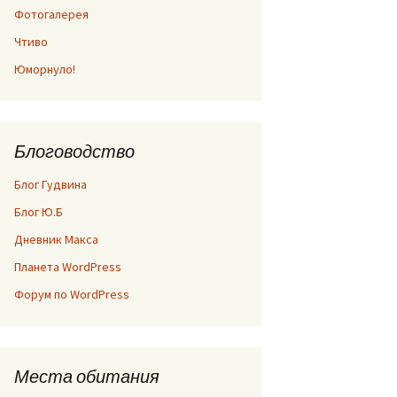
Фотогалерея
Чтиво
Юморнуло!
Блоговодство
Блог Гудвина
Блог Ю.Б
Дневник Макса
Планета WordPress
Форум по WordPress
Места обитания