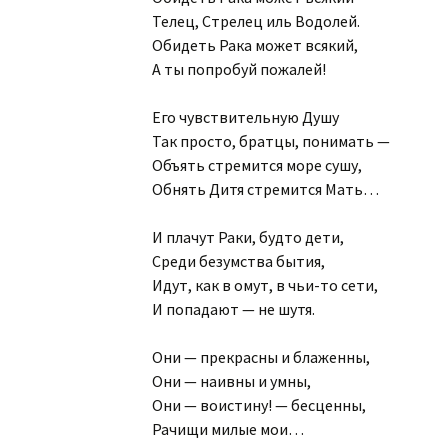
Телец, Стрелец иль Водолей.
Часы из джинсы
Обидеть Рака может всякий,
Стихосплетения 36-70
А ты попробуй пожалей!
Стихосплетения 70 и
дальше
Его чувствительную Душу
Так просто, братцы, понимать —
Объять стремится море сушу,
Обнять Дитя стремится Мать…
И плачут Раки, будто дети,
Среди безумства бытия,
Идут, как в омут, в чьи-то сети,
И попадают — не шутя.
Они — прекрасны и блаженны,
Они — наивны и умны,
Они — воистину! — бесценны,
Рачищи милые мои…