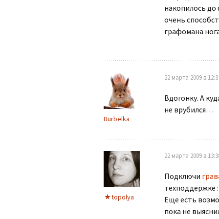
накопилось до 
очень способс
графомана нога
22 марта 2009 в 12:3
Вдогонку. А куд
не врубился…
Durbelka
22 марта 2009 в 13:3
Подключи
грав
техподдержке :) :
topolya
Еще есть возмо
пока не выяснил