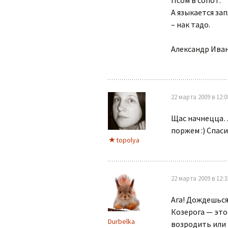
Псом в сопот.
А языкается за
– нак тадо.
Александр Ива
22 марта 2009 в 12:0
Щас начнецца…
поржем :) Спаси
topolya
22 марта 2009 в 12:3
Ага! Дождешься
Козерога — это
Durbelka
возродить или 