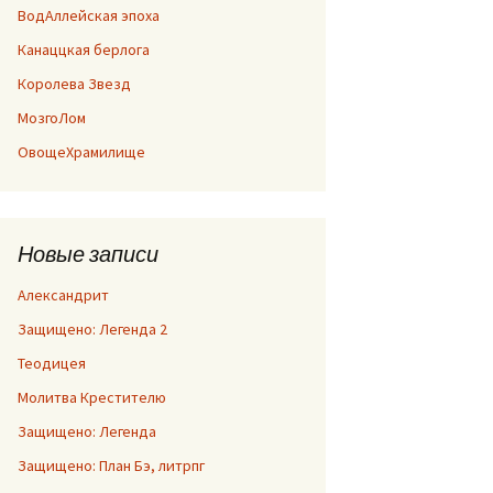
ВодАллейская эпоха
Канаццкая берлога
Королева Звезд
МозгоЛом
ОвощеХрамилище
Новые записи
Александрит
Защищено: Легенда 2
Теодицея
Молитва Крестителю
Защищено: Легенда
Защищено: План Бэ, литрпг