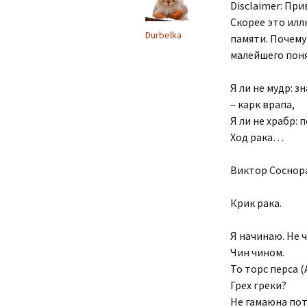
Disclaimer: Пр
Скорее это ил
Durbelka
памяти. Почему
малейшего поня
Я ли не мудр: з
– карк врапа,
Я ли не храбр: 
Ход рака…
Виктор Соснор
Крик рака.
Я начинаю. Не чи
Чин чином.
То торс перса (
Грех греки?
Не гамаюна пот