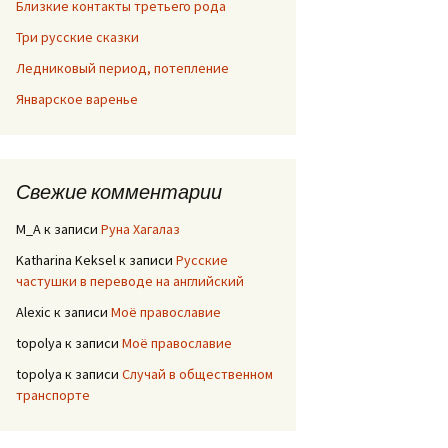
Близкие контакты третьего рода
Три русские сказки
Ледниковый период, потепление
Январское варенье
Свежие комментарии
M_A
к записи
Руна Хагалаз
Katharina Keksel
к записи
Русские
частушки в переводе на английский
Alexic
к записи
Моё православие
topolya
к записи
Моё православие
topolya
к записи
Случай в общественном
транспорте