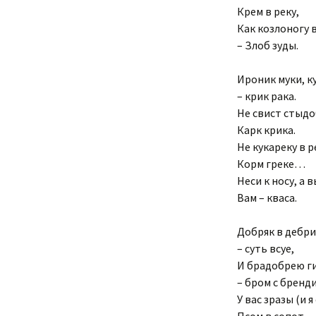
Крем в реку,
Как козлоногу в
– Злоб зуды.
Ироник муки, к
– крик рака.
Не свист стыдоб
Карк крика.
Не кукареку в р
Корм греке…
Неси к носу, а в
Вам – кваса.
Добряк в дебри
– суть всуе,
И брадобрею г
– бром с бренди
У вас зразы (и я