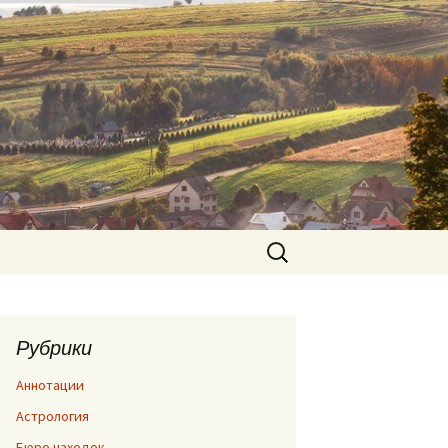
Найти:
Рубрики
Аннотации
Астрология
Бюро находок