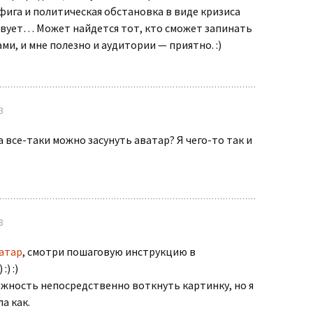
фига и политическая обстановка в виде кризиса
твует… Может найдется тот, кто сможет запинать
ми, и мне полезно и аудитории — приятно. :)
3
а все-таки можно засунуть аватар? Я чего-то так и
8
атар
, смотри пошаговую инструкцию в
) :)
жность непосредственно воткнуть картинку, но я
а как.