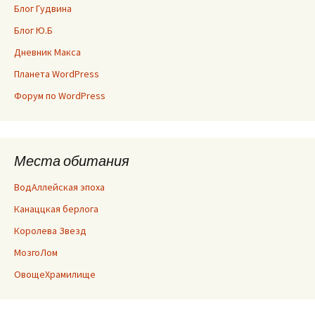
Блог Гудвина
Блог Ю.Б
Дневник Макса
Планета WordPress
Форум по WordPress
Места обитания
ВодАллейская эпоха
Канаццкая берлога
Королева Звезд
МозгоЛом
ОвощеХрамилище