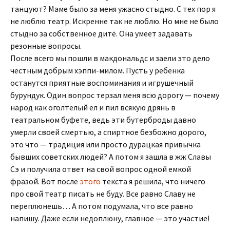
танцуют? Маме было за меня ужасно стыдно. С тех пор я
не люблю театр. Искренне так не люблю. Но мне не было
стыдно за собственное дитё. Она умеет задавать
резонные вопросы.
После всего мы пошли в макдональдс и заели это дело
честным добрым хэппи-милом. Пусть у ребенка
останутся приятные воспоминания и игрушечный
бурундук. Один вопрос терзал меня всю дорогу — почему
народ как оголтелый ел и пил всякую дрянь в
театральном буфете, ведь эти бутерброды давно
умерли своей смертью, а спиртное безбожно дорого,
это что — традиция или просто дурацкая привычка
бывших советских людей? А потом я зашла в жж Славы
Сэ и получила ответ на свой вопрос одной емкой
фразой. Вот после
этого
текста я решила, что ничего
про свой театр писать не буду. Все равно Славу не
переплюнешь… А потом подумала, что все равно
напишу. Даже если недоплюну, главное — это участие!