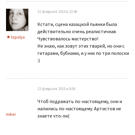
22 февраля 2010 в 22:46
Кстати, сцена казацкой пьянки была
действительно очень реалистичная.
topolya
Чувствовалось мастерство!
Не знаю, как зовут этих тварей, но они с
гитарами, бубнами, и у них по три полоски
:)
23 февраля 2010 в 8:00
Чтоб подражать по-настоящему, они и
напились по-настоящему. Артистов не
mikei
знаете что-ли)