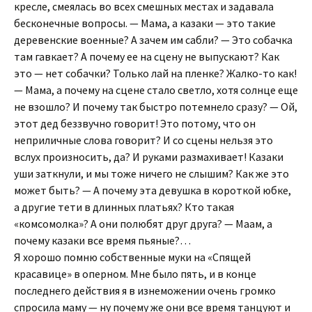
кресле, смеялась во всех смешных местах и задавала
бесконечные вопросы. — Мама, а казаки — это такие
деревенские военные? А зачем им сабли? — Это собачка
там гавкает? А почему ее на сцену не выпускают? Как
это — нет собачки? Только лай на пленке? Жалко-то как!
— Мама, а почему на сцене стало светло, хотя солнце еще
не взошло? И почему так быстро потемнело сразу? — Ой,
этот дед беззвучно говорит! Это потому, что он
неприличные слова говорит? И со сцены нельзя это
вслух произносить, да? И руками размахивает! Казаки
уши заткнули, и мы тоже ничего не слышим? Как же это
может быть? — А почему эта девушка в короткой юбке,
а другие тети в длинных платьях? Кто такая
«комсомолка»? А они полюбят друг друга? — Маам, а
почему казаки все время пьяные?…
Я хорошо помню собственные муки на «Спящей
красавице» в оперном. Мне было пять, и в конце
последнего действия я в изнеможении очень громко
спросила маму — ну почему же они все время танцуют и