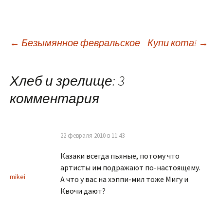
Навигация
←
Безымянное февральское
Купи кота!
→
по
Хлеб и зрелище
: 3
комментария
записям
22 февраля 2010 в 11:43
Казаки всегда пьяные, потому что
артисты им подражают по-настоящему.
mikei
А что у вас на хэппи-мил тоже Мигу и
Квочи дают?