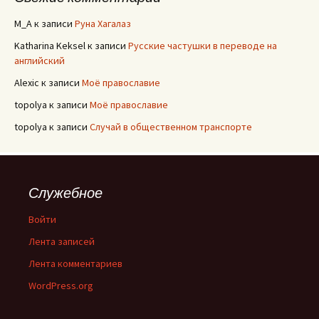
M_A
к записи
Руна Хагалаз
Katharina Keksel
к записи
Русские частушки в переводе на
английский
Alexic
к записи
Моё православие
topolya
к записи
Моё православие
topolya
к записи
Случай в общественном транспорте
Служебное
Войти
Лента записей
Лента комментариев
WordPress.org