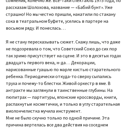
сомнения, конечно же. Все-таки спектакль 1975 года, по
рассказам Шолохова, название — «Бабий бунт». Уже
страшно! Но мы честно пришли, накатили по стакану
сока в театральном буфете, уселись в партере на
восьмом ряду. И понеслась…
Я не стану пересказывать сюжет. Скажу лишь, что даже
не подозревала о том, что Советский Союз до сих пор
так зримо присутствует на сцене. И это в десятых годах
двадцать первого века, н-да… Декорации,
нарисованные гуашью по марле кистью старательного
ребенка. Периодически откуда-то сверху сыпались
труха и почему-то блестки. Живой оркестр в яме. В
антракте мы заглянули в таинственные глубины. На
пюпитрах — партитуры, японские кроссворды, книги,
распахнутые косметички, и только в углу старательная
виолончелистка мучила инструмент.
Мне не было скучно только по одной причине. Эта
причина вертелась все два действия на соседнем