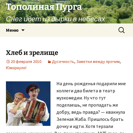
Перейти
Тополиная Пурга
к
Снег идет из дырки в небесах…
содержимому
Найти:
Меню
Хлеб и зрелище
20 февраля 2010
Дусечность
,
Заметки между прочим
,
Юморнуло!
На день рожденья подарили мне
коллеги два билета в театр
музкомедии. Ну что тут
поделаешь, не пропадать же
добру, ведь правда? — квакнула
Зеленая Жаба. Пришлось брать
дочку и идти. Хотя терзали